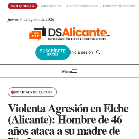
El paro sube en
114 horas tocando la
Benidorm se encamina 
EN DIRECTO
jueves, 6 de agosto de 2026
SUSCRÍBETE
Inicia sesión
GRATIS
Menú
›
NOTICIAS DE ELCHE
Violenta Agresión en Elche
(Alicante): Hombre de 46
años ataca a su madre de