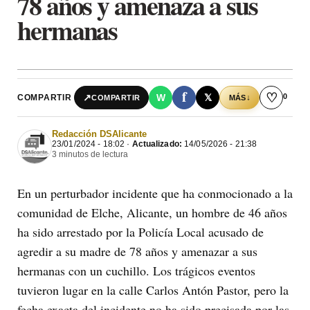
78 años y amenaza a sus
hermanas
f
♡
0
↗
W
𝕏
COMPARTIR
↓
COMPARTIR
MÁS
Redacción DSAlicante
23/01/2024 - 18:02 ·
Actualizado:
14/05/2026 - 21:38
3 minutos de lectura
En un perturbador incidente que ha conmocionado a la
comunidad de Elche, Alicante, un hombre de 46 años
ha sido arrestado por la Policía Local acusado de
agredir a su madre de 78 años y amenazar a sus
hermanas con un cuchillo. Los trágicos eventos
tuvieron lugar en la calle Carlos Antón Pastor, pero la
fecha exacta del incidente no ha sido precisada por las