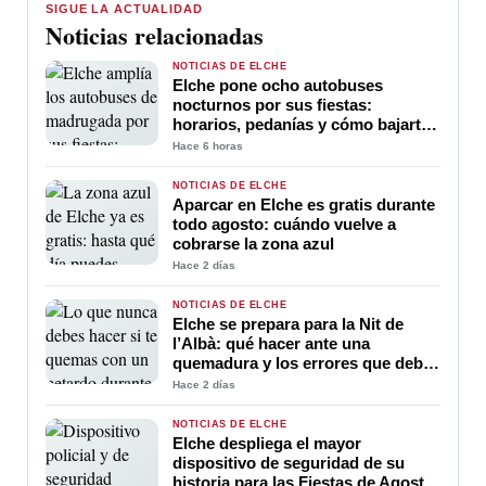
SIGUE LA ACTUALIDAD
Noticias relacionadas
NOTICIAS DE ELCHE
Elche pone ocho autobuses
nocturnos por sus fiestas:
horarios, pedanías y cómo bajarte
más cerca de casa
Hace 6 horas
NOTICIAS DE ELCHE
Aparcar en Elche es gratis durante
todo agosto: cuándo vuelve a
cobrarse la zona azul
Hace 2 días
NOTICIAS DE ELCHE
Elche se prepara para la Nit de
l’Albà: qué hacer ante una
quemadura y los errores que debes
evitar
Hace 2 días
NOTICIAS DE ELCHE
Elche despliega el mayor
dispositivo de seguridad de su
historia para las Fiestas de Agosto: