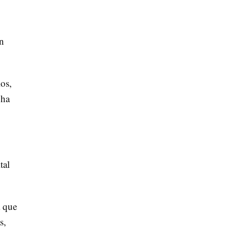
on
ios,
 ha
tal
a que
s,