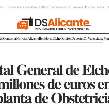
 la
Benidorm se encamina al
Alcoy estrena una vía
Torrevieja ofrece 450 euros
ada
Contactar
Noticias
Alicante
Benidorm
Elche
Opinión
Deportes
C. Valenciana
Me
tal General de Elche
millones de euros e
planta de Obstetrici