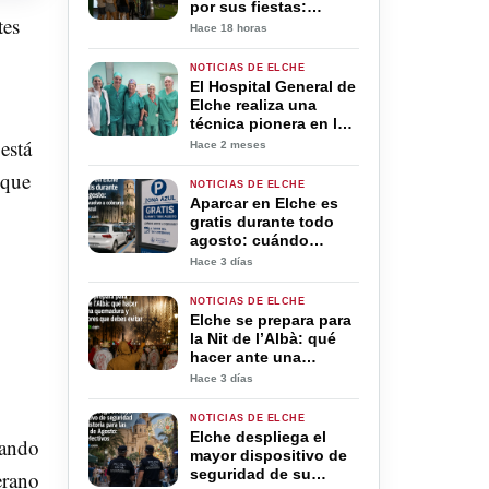
por sus fiestas:
tes
horarios, pedanías y
Hace 18 horas
cómo bajarte más
cerca de casa
NOTICIAS DE ELCHE
El Hospital General de
Elche realiza una
técnica pionera en la
Comunitat Valenciana
está
Hace 2 meses
para tratar hernias
 que
paraestomales
NOTICIAS DE ELCHE
complejas
Aparcar en Elche es
gratis durante todo
agosto: cuándo
vuelve a cobrarse la
Hace 3 días
zona azul
NOTICIAS DE ELCHE
Elche se prepara para
la Nit de l’Albà: qué
hacer ante una
quemadura y los
Hace 3 días
errores que debes
evitar
NOTICIAS DE ELCHE
Elche despliega el
vando
mayor dispositivo de
seguridad de su
erano