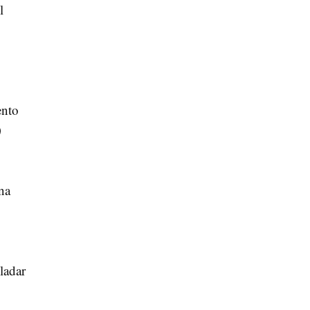
l
ento
0
na
ladar