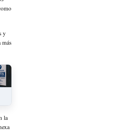
 como
s y
a más
n la
anexa