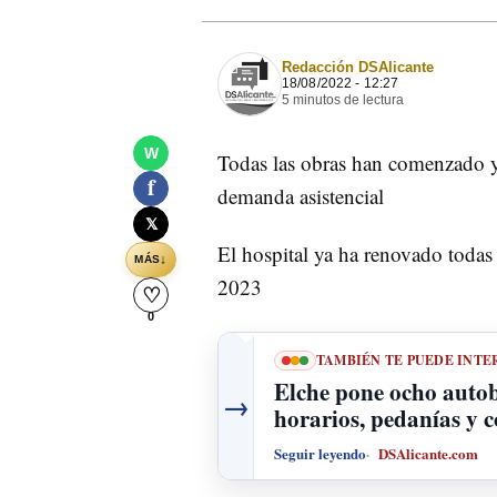
Redacción DSAlicante
18/08/2022 - 12:27
5 minutos de lectura
W
Todas las obras han comenzado ya
f
demanda asistencial
𝕏
El hospital ya ha renovado todas 
↓
MÁS
2023
♡
0
TAMBIÉN TE PUEDE INTE
Elche pone ocho autobu
→
horarios, pedanías y 
Seguir leyendo
DSAlicante.com