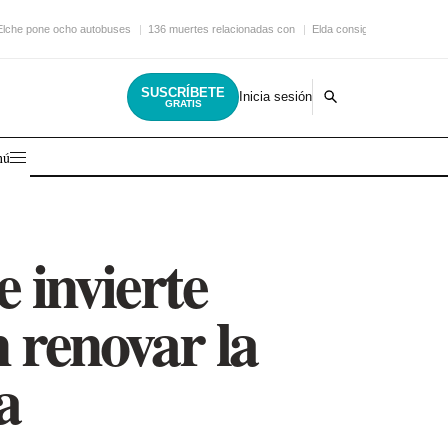
Elche pone ocho autobuses
136 muertes relacionadas con
Elda consigue una nueva
SUSCRÍBETE
Inicia sesión
GRATIS
nú
 invierte
n renovar la
a