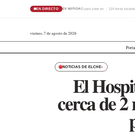
EN DIRECTO
El paro sube en
114 horas tocando
ES NOTICIA
viernes, 7 de agosto de 2026
Port
›
NOTICIAS DE ELCHE
El Hospi
cerca de 2 