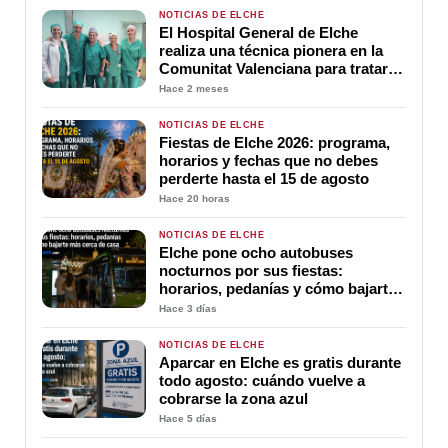
NOTICIAS DE ELCHE
El Hospital General de Elche
realiza una técnica pionera en la
Comunitat Valenciana para tratar
hernias paraestomales complejas
Hace 2 meses
NOTICIAS DE ELCHE
Fiestas de Elche 2026: programa,
horarios y fechas que no debes
perderte hasta el 15 de agosto
Hace 20 horas
NOTICIAS DE ELCHE
Elche pone ocho autobuses
nocturnos por sus fiestas:
horarios, pedanías y cómo bajarte
más cerca de casa
Hace 3 días
NOTICIAS DE ELCHE
Aparcar en Elche es gratis durante
todo agosto: cuándo vuelve a
cobrarse la zona azul
Hace 5 días