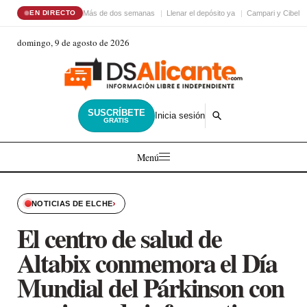
Más de dos semanas
Llenar el depósito ya
Campari y Cibele
EN DIRECTO
domingo, 9 de agosto de 2026
SUSCRÍBETE
Inicia sesión
GRATIS
Menú
›
NOTICIAS DE ELCHE
El centro de salud de
Altabix conmemora el Día
Mundial del Párkinson con