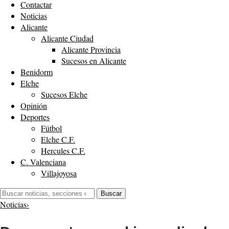
Contactar
Noticias
Alicante
Alicante Ciudad
Alicante Provincia
Sucesos en Alicante
Benidorm
Elche
Sucesos Elche
Opinión
Deportes
Fútbol
Elche C.F.
Hercules C.F.
C. Valenciana
Villajoyosa
Buscar:
Buscar
Noticias
›