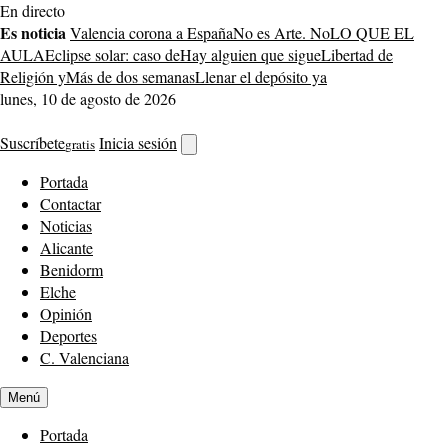
Saltar
En directo
al
Es noticia
Valencia corona a España
No es Arte. No
LO QUE EL
contenido
AULA
Eclipse solar: caso de
Hay alguien que sigue
Libertad de
Religión y
Más de dos semanas
Llenar el depósito ya
lunes, 10 de agosto de 2026
Suscríbete
Inicia sesión
gratis
Abrir
buscador
Portada
Contactar
Noticias
Alicante
Benidorm
Elche
Opinión
Deportes
C. Valenciana
Menú
Portada