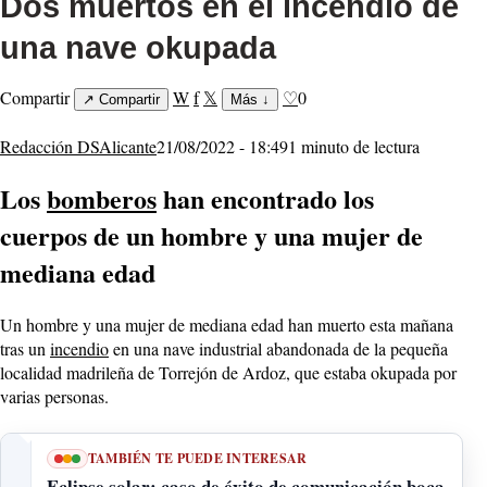
Dos muertos en el incendio de
una nave okupada
Compartir
W
f
𝕏
♡
0
↗
Compartir
Más
↓
Redacción DSAlicante
21/08/2022 - 18:49
1 minuto de lectura
Los
bomberos
han encontrado los
cuerpos de un hombre y una mujer de
mediana edad
Un hombre y una mujer de mediana edad han muerto esta mañana
tras un
incendio
en una nave industrial abandonada de la pequeña
localidad madrileña de Torrejón de Ardoz, que estaba okupada por
varias personas.
TAMBIÉN TE PUEDE INTERESAR
Eclipse solar: caso de éxito de comunicación boca