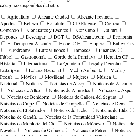
categorías disponibles del sitio.
Agricultura
Alicante Ciudad
Alicante Provincia
Apodos
Belleza
Bonoloto
CD Eldense
Ciencia
Comercio
Conciertos y Eventos
Consumo
Cultura
Deportes
Descargar
DGT
DSAlicante.com
Economía
El Tiempo en Alicante
Elche .C.F.
Empleo
Entrevistas
Eurodreams
EuroMillones
Famosos
Finanzas
Fútbol
Gastronomía
Gordo de la Primitiva
Hércules CF
Historia
Internacional
La Quiniela
Legal y Derecho
ListaSpam
Lotería Nacional
Medio Ambiente
Moda y
Poesía
Móviles
Movilidad
Mujeres
Música
Nacional
Noticias
Noticias de Alcoy
Noticias de Alicante
Noticias de Altea
Noticias de Animales
Noticias de Aspe
Noticias de Benidorm
Noticias de Callosa del Segura
Noticias de Calpe
Noticias de Campello
Noticias de Denia
Noticias de El Salvador
Noticias de Elche
Noticias de Elda
Noticias de Gandía
Noticias de la Comunidad Valenciana
Noticias de Monforte del Cid
Noticias de Mónovar
Noticias de
Novelda
Noticias de Orihuela
Noticias de Petrer
Noticias