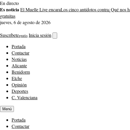
Saltar
En directo
al
Es noticia
El Muelle Live encara
Los cinco antídotos contra
¿Qué nos h
contenido
gratuitas
jueves, 6 de agosto de 2026
Suscríbete
Inicia sesión
gratis
Abrir
buscador
Portada
Contactar
Noticias
Alicante
Benidorm
Elche
Opinión
Deportes
C. Valenciana
Menú
Portada
Contactar