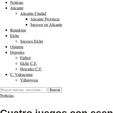
Noticias
Alicante
Alicante Ciudad
Alicante Provincia
Sucesos en Alicante
Benidorm
Elche
Sucesos Elche
Opinión
Deportes
Fútbol
Elche C.F.
Hercules C.F.
C. Valenciana
Villajoyosa
Buscar:
Buscar
Noticias
›