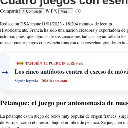
Cuatro juegos con esen
Compartir
W
f
𝕏
♡
0
↗
Compartir
Más
↓
Redacción DSAlicante
11/01/2023 - 18:20
4 minutos de lectura
Históricamente, Francia ha sido una nación creadora y exportadora de 
extrañar, pues, que algunas de sus creaciones lúdicas hayan saltado los
repasar cuatro juegos con esencia francesa que cosechan grandes éxito
TAMBIÉN TE PUEDE INTERESAR
→
Los cinco antídotos contra el exceso de móvi
Seguir leyendo
DSAlicante.com
Pétanque: el juego por antonomasia de nue
La pétanque es un juego de bolos muy popular de origen francés (surg
de Europa, como el nuestro, bajo el nombre de petanca. Se juega en una