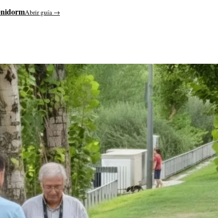
enidorm
Abrir guía →