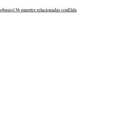
tobuses
136 muertes relacionadas con
Elda