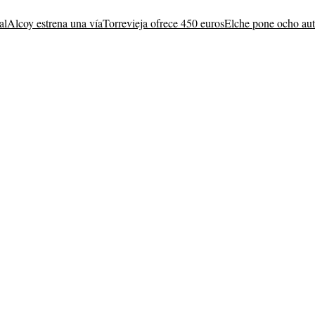
al
Alcoy estrena una vía
Torrevieja ofrece 450 euros
Elche pone ocho au