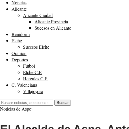
Noticias
Alicante
Alicante Ciudad
Alicante Provincia
Sucesos en Alicante
Benidorm
Elche
Sucesos Elche
Opinión
Deportes
Fútbol
Elche C.F.
Hercules C.F.
C. Valenciana
Villajoyosa
Buscar:
Buscar
Noticias de Aspe
›