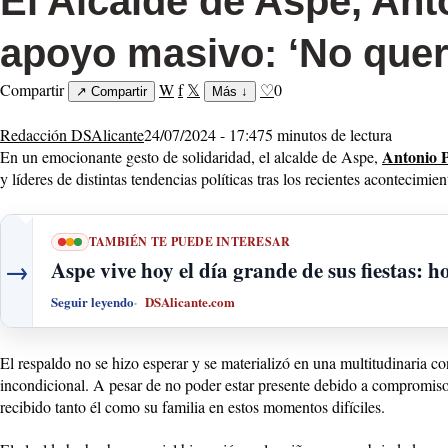
El Alcalde de Aspe, Ant
apoyo masivo: ‘No quer
Compartir
W
f
𝕏
♡
0
↗
Compartir
Más
↓
Redacción DSAlicante
24/07/2024 - 17:47
5 minutos de lectura
Antonio 
En un emocionante gesto de solidaridad, el alcalde de Aspe,
y líderes de distintas tendencias políticas tras los recientes acontecimie
TAMBIÉN TE PUEDE INTERESAR
→
Aspe vive hoy el día grande de sus fiestas: h
Seguir leyendo
DSAlicante.com
El respaldo no se hizo esperar y se materializó en una multitudinaria 
incondicional. A pesar de no poder estar presente debido a compromis
recibido tanto él como su familia en estos momentos difíciles.