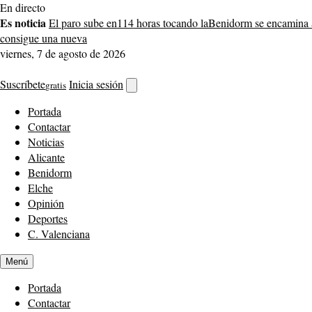
Saltar
En directo
al
Es noticia
El paro sube en
114 horas tocando la
Benidorm se encamina 
contenido
consigue una nueva
viernes, 7 de agosto de 2026
Suscríbete
Inicia sesión
gratis
Abrir
buscador
Portada
Contactar
Noticias
Alicante
Benidorm
Elche
Opinión
Deportes
C. Valenciana
Menú
Portada
Contactar