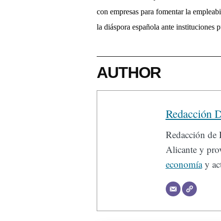
con empresas para fomentar la empleabil
la di
á
spora espa
ñola ante instituciones p
AUTHOR
Redacción D
Redacción de D
Alicante y prov
economía
y act