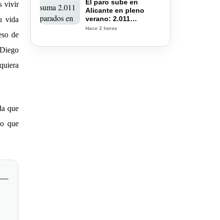
El paro sube en
 vivir
Alicante en pleno
verano: 2.011
u vida
desempleados más
Hace 2 horas
eso de
pese al récord de
trabajadores
 Diego
quiera
da que
jo que