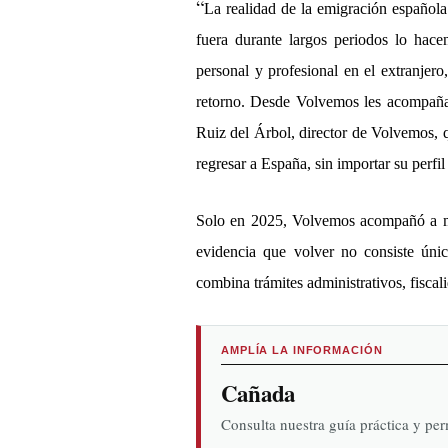
“
La realidad de la emigración español
fuera durante largos periodos lo hac
personal y profesional en el extranjer
retorno. D
esde Volvemos les
acompañam
Ruiz del Árbol, director de Volvemos, q
regresar a España, sin importar su perfil
Solo en 2025, Volvemos acompañó
a 
evidencia que volver no consiste
ú
ni
combina tr
á
mites administrativos, fisca
AMPLÍA LA INFORMACIÓN
Cañada
Consulta nuestra guía práctica y pe