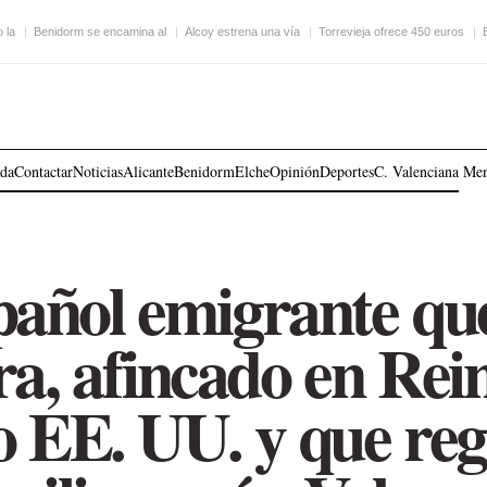
 la
Benidorm se encamina al
Alcoy estrena una vía
Torrevieja ofrece 450 euros
ada
Contactar
Noticias
Alicante
Benidorm
Elche
Opinión
Deportes
C. Valenciana
Me
spañol emigrante qu
ra, afincado en Rei
 EE. UU. y que reg