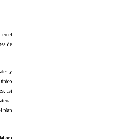
e en el
nes de
tales y
y único
es, as
í
teria.
l plan
labora