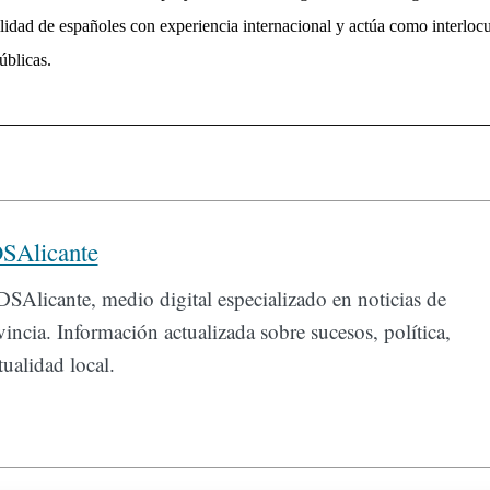
idad de españoles con experiencia internacional y act
ú
a como interlocu
ú
blicas.
SAlicante
SAlicante, medio digital especializado en noticias de
incia. Información actualizada sobre sucesos, política,
ualidad local.