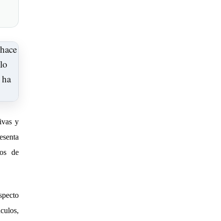
ivas y
esenta
ios de
specto
culos,