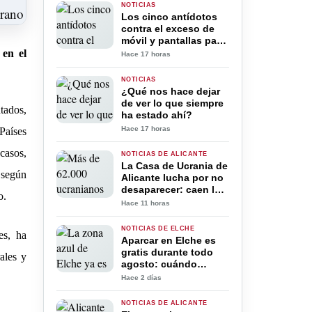
NOTICIAS
Los cinco antídotos
contra el exceso de
móvil y pantallas para
la desconexión digital
 en el
Hace 17 horas
en verano
NOTICIAS
¿Qué nos hace dejar
de ver lo que siempre
tados,
ha estado ahí?
Hace 17 horas
 Pa
í
ses
 casos,
NOTICIAS DE ALICANTE
La Casa de Ucrania de
 seg
ú
n
Alicante lucha por no
desaparecer: caen las
o
.
ayudas y el
Hace 11 horas
voluntariado tras
cuatro años de guerra
NOTICIAS DE ELCHE
es, ha
Aparcar en Elche es
gratis durante todo
rales y
agosto: cuándo
vuelve a cobrarse la
Hace 2 días
zona azul
NOTICIAS DE ALICANTE