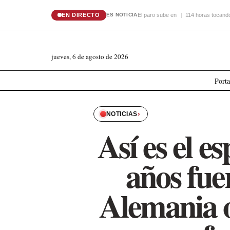
EN DIRECTO
El paro sube en
114 horas tocando
ES NOTICIA
jueves, 6 de agosto de 2026
Port
›
NOTICIAS
Así es el e
años fue
Alemania o