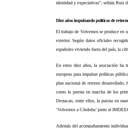
identidad y expectativas
”, se
ñala Ruiz 
Diez años impulsando pol
í
ticas de retor
El trabajo de Volvemos se produce en u
exterior. Seg
ú
n datos oficiales recogi
españoles viviendo fuera del pa
í
s, la ci
En estos diez años, la asociación ha 
europeas para impulsar pol
í
ticas p
ú
blic
plan nacional de retorno desarrollado,
h
como la puesta en marcha de los prim
Destacan, entre ellos, la puesta en ma
‘Volvemos a Córdoba’ junto al IMDEE
Adem
á
s del acompañamiento individual