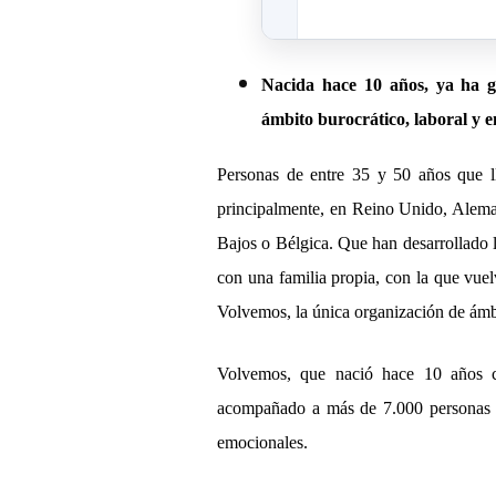
Nacida hace 10 años, ya ha g
ámbito burocrático, laboral y 
Personas de entre 35 y 50
a
ños que 
principalmente, en Reino Unido, Alem
Bajos o B
é
lgica. Que han desarrollado 
con una familia propia, con la que vuel
Volvemos, la
única organizaci
ó
n de
á
mb
Volvemos, que naci
ó
hace 10 años c
acompañ
ado a m
á
s de 7.000 personas
emocionales.