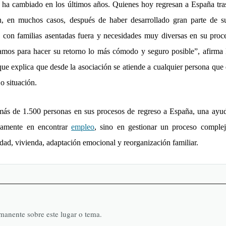
a ha cambiado en los
ú
ltimos a
ños. Quienes hoy regresan a España tras
en, en muchos casos, despu
é
s de haber desarrollado gran parte de s
o, con familias asentadas fuera y necesidades muy diversas en su proc
os para hacer su retorno lo más cómodo y seguro posible
”
, afirma
ue explica que desde la asociación se atiende a cualquier persona que 
 o situació
n.
má
s de 1.500 personas en sus procesos de regreso a Españ
a
, una ayu
camente en encontrar
empleo
, sino en gestionar un proceso comple
lidad, vivienda, adaptación emocional y reorganizació
n familiar.
rmanente sobre este lugar o tema.