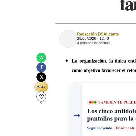
fa
Redacción DSAlicante
29/05/2026 - 12:40
4 minutos de lectura
W
La organización, la única ent
f
como objetivo favorecer el ret
𝕏
↓
MÁS
♡
TAMBIÉN TE PUED
0
Los cinco antídoto
→
pantallas para la
Seguir leyendo
DSAlicante