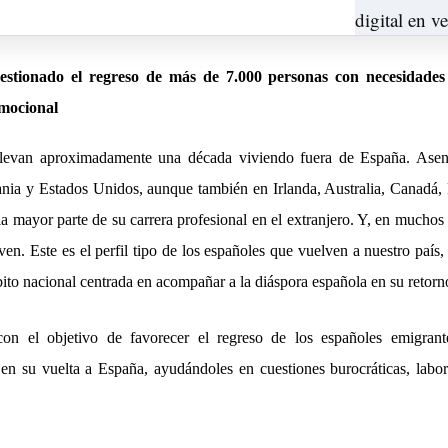
estionado el regreso de más de 7.000 personas con necesidades
emocional
llevan aproximadamente una d
é
cada viviendo fuera de España. Asen
ania y Estados Unidos, aunque tambi
é
n en Irlanda, Australia, Canad
á
,
la mayor parte de su carrera profesional en el extranjero. Y, en muchos
ven. Este es el perfil tipo de los españoles que vuelven a nuestro pa
í
s,
ito nacional centrada en acompañar a la di
á
spora espa
ñ
ola
en su retorn
on el objetivo de favorecer el regreso de los españoles emigrant
 en su vuelta a España, ayud
á
ndoles en cuestiones burocr
átic
as, labo