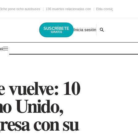
Elche pone ocho autobuses
136 muertes relacionadas con
Elda consigue una nueva
SUSCRÍBETE
Inicia sesión
GRATIS
nú
e vuelve: 10
no Unido,
resa con su