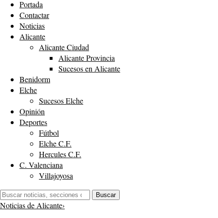
Portada
Contactar
Noticias
Alicante
Alicante Ciudad
Alicante Provincia
Sucesos en Alicante
Benidorm
Elche
Sucesos Elche
Opinión
Deportes
Fútbol
Elche C.F.
Hercules C.F.
C. Valenciana
Villajoyosa
Buscar:
Buscar
Noticias de Alicante
›