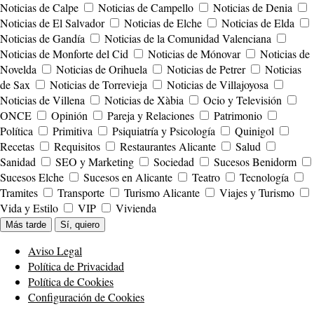
Noticias de Calpe
Noticias de Campello
Noticias de Denia
Noticias de El Salvador
Noticias de Elche
Noticias de Elda
Noticias de Gandía
Noticias de la Comunidad Valenciana
Noticias de Monforte del Cid
Noticias de Mónovar
Noticias de
Novelda
Noticias de Orihuela
Noticias de Petrer
Noticias
de Sax
Noticias de Torrevieja
Noticias de Villajoyosa
Noticias de Villena
Noticias de Xàbia
Ocio y Televisión
ONCE
Opinión
Pareja y Relaciones
Patrimonio
Política
Primitiva
Psiquiatría y Psicología
Quinigol
Recetas
Requisitos
Restaurantes Alicante
Salud
Sanidad
SEO y Marketing
Sociedad
Sucesos Benidorm
Sucesos Elche
Sucesos en Alicante
Teatro
Tecnología
Tramites
Transporte
Turismo Alicante
Viajes y Turismo
Vida y Estilo
VIP
Vivienda
Más tarde
Sí, quiero
Aviso Legal
Política de Privacidad
Política de Cookies
Configuración de Cookies