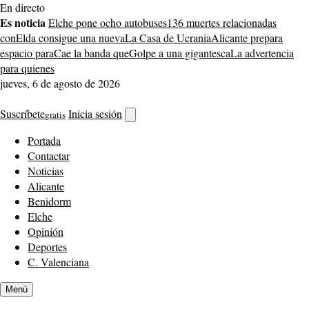
Saltar
En directo
al
Es noticia
Elche pone ocho autobuses
136 muertes relacionadas
contenido
con
Elda consigue una nueva
La Casa de Ucrania
Alicante prepara
espacio para
Cae la banda que
Golpe a una gigantesca
La advertencia
para quienes
jueves, 6 de agosto de 2026
Suscríbete
Inicia sesión
gratis
Abrir
buscador
Portada
Contactar
Noticias
Alicante
Benidorm
Elche
Opinión
Deportes
C. Valenciana
Menú