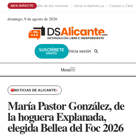
Más de dos semanas
Llenar el depósito ya
Campari y Cibele
EN DIRECTO
domingo, 9 de agosto de 2026
SUSCRÍBETE
Inicia sesión
GRATIS
Menú
›
NOTICIAS DE ALICANTE
María Pastor González, de
la hoguera Explanada,
elegida Bellea del Foc 2026