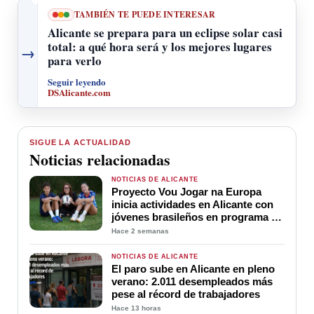
TAMBIÉN TE PUEDE INTERESAR
Alicante se prepara para un eclipse solar casi
total: a qué hora será y los mejores lugares
→
para verlo
Seguir leyendo
DSAlicante.com
SIGUE LA ACTUALIDAD
Noticias relacionadas
NOTICIAS DE ALICANTE
Proyecto Vou Jogar na Europa
inicia actividades en Alicante con
jóvenes brasileños en programa de
alto rendimiento en el fútbol
Hace 2 semanas
NOTICIAS DE ALICANTE
El paro sube en Alicante en pleno
verano: 2.011 desempleados más
pese al récord de trabajadores
Hace 13 horas