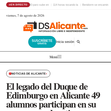
El paro sube en
114 horas tocando la
Benidorm se encamina 
EN DIRECTO
viernes, 7 de agosto de 2026
SUSCRÍBETE
Inicia sesión
GRATIS
Menú
›
NOTICIAS DE ALICANTE
El legado del Duque de
Edimburgo en Alicante 49
alumnos participan en su