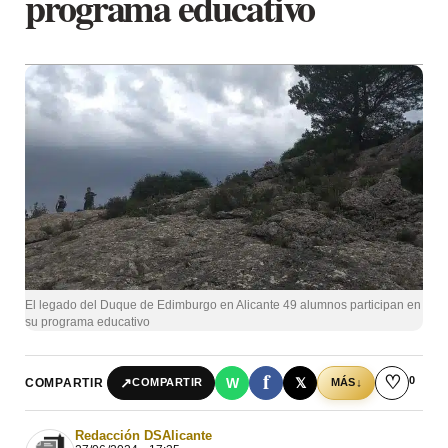
programa educativo
El legado del Duque de Edimburgo en Alicante 49 alumnos participan en
su programa educativo
f
♡
0
↗
W
𝕏
COMPARTIR
↓
COMPARTIR
MÁS
Redacción DSAlicante