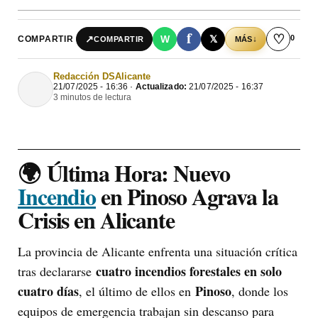
f
♡
0
↗
W
𝕏
COMPARTIR
↓
COMPARTIR
MÁS
Redacción DSAlicante
21/07/2025 - 16:36 ·
Actualizado:
21/07/2025 - 16:37
3 minutos de lectura
🌍
Última Hora: Nuevo
Incendio
en Pinoso Agrava la
Crisis en Alicante
La provincia de Alicante enfrenta una situación crítica
cuatro incendios forestales en solo
tras declararse
cuatro días
Pinoso
, el último de ellos en
, donde los
equipos de emergencia trabajan sin descanso para