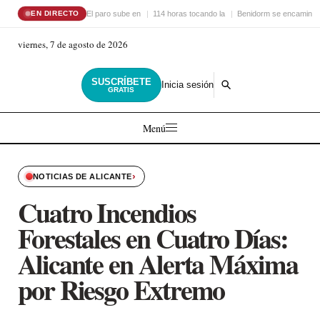
El paro sube en
114 horas tocando la
Benidorm se encamina 
EN DIRECTO
viernes, 7 de agosto de 2026
SUSCRÍBETE
Inicia sesión
GRATIS
Menú
›
NOTICIAS DE ALICANTE
Cuatro Incendios
Forestales en Cuatro Días:
Alicante en Alerta Máxima
por Riesgo Extremo