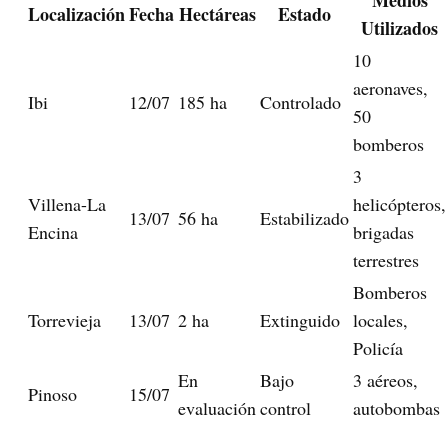
Localización
Fecha
Hectáreas
Estado
Utilizados
10
aeronaves,
Ibi
12/07
185 ha
Controlado
50
bomberos
3
Villena-La
helicópteros,
13/07
56 ha
Estabilizado
Encina
brigadas
terrestres
Bomberos
Torrevieja
13/07
2 ha
Extinguido
locales,
Policía
En
Bajo
3 aéreos,
Pinoso
15/07
evaluación
control
autobombas