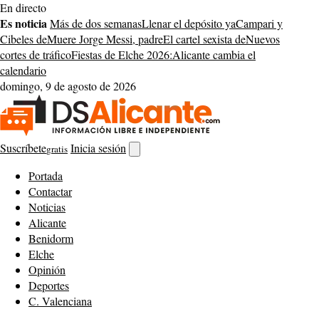
Saltar
En directo
al
Es noticia
Más de dos semanas
Llenar el depósito ya
Campari y
contenido
Cibeles de
Muere Jorge Messi, padre
El cartel sexista de
Nuevos
cortes de tráfico
Fiestas de Elche 2026:
Alicante cambia el
calendario
domingo, 9 de agosto de 2026
Suscríbete
Inicia sesión
gratis
Abrir
buscador
Portada
Contactar
Noticias
Alicante
Benidorm
Elche
Opinión
Deportes
C. Valenciana