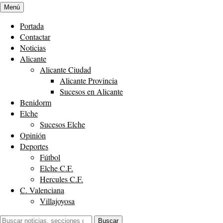
Menú
Portada
Contactar
Noticias
Alicante
Alicante Ciudad
Alicante Provincia
Sucesos en Alicante
Benidorm
Elche
Sucesos Elche
Opinión
Deportes
Fútbol
Elche C.F.
Hercules C.F.
C. Valenciana
Villajoyosa
Buscar:
Buscar