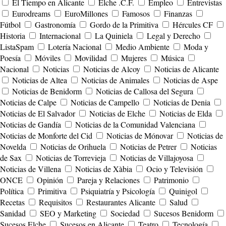
El Tiempo en Alicante
Elche .C.F.
Empleo
Entrevistas
Eurodreams
EuroMillones
Famosos
Finanzas
Fútbol
Gastronomía
Gordo de la Primitiva
Hércules CF
Historia
Internacional
La Quiniela
Legal y Derecho
ListaSpam
Lotería Nacional
Medio Ambiente
Moda y
Poesía
Móviles
Movilidad
Mujeres
Música
Nacional
Noticias
Noticias de Alcoy
Noticias de Alicante
Noticias de Altea
Noticias de Animales
Noticias de Aspe
Noticias de Benidorm
Noticias de Callosa del Segura
Noticias de Calpe
Noticias de Campello
Noticias de Denia
Noticias de El Salvador
Noticias de Elche
Noticias de Elda
Noticias de Gandía
Noticias de la Comunidad Valenciana
Noticias de Monforte del Cid
Noticias de Mónovar
Noticias de
Novelda
Noticias de Orihuela
Noticias de Petrer
Noticias
de Sax
Noticias de Torrevieja
Noticias de Villajoyosa
Noticias de Villena
Noticias de Xàbia
Ocio y Televisión
ONCE
Opinión
Pareja y Relaciones
Patrimonio
Política
Primitiva
Psiquiatría y Psicología
Quinigol
Recetas
Requisitos
Restaurantes Alicante
Salud
Sanidad
SEO y Marketing
Sociedad
Sucesos Benidorm
Sucesos Elche
Sucesos en Alicante
Teatro
Tecnología