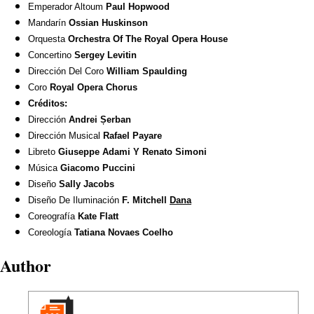
Emperador Altoum
Paul Hopwood
Mandarín
Ossian Huskinson
Orquesta
Orchestra Of The Royal Opera House
Concertino
Sergey Levitin
Dirección Del Coro
William Spaulding
Coro
Royal Opera Chorus
Créditos:
Dirección
Andrei Șerban
Dirección Musical
Rafael Payare
Libreto
Giuseppe Adami Y Renato Simoni
Música
Giacomo Puccini
Diseño
Sally Jacobs
Diseño De Iluminación
F. Mitchell
Dana
Coreografía
Kate Flatt
Coreología
Tatiana Novaes Coelho
Author