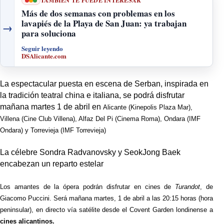
TAMBIÉN TE PUEDE INTERESAR
Más de dos semanas con problemas en los
lavapiés de la Playa de San Juan: ya trabajan
→
para soluciona
Seguir leyendo
DSAlicante.com
La espectacular puesta en escena de Serban, inspirada en
la tradición teatral china e italiana, se podrá disfrutar
mañana martes 1 de abril en
Alicante (Kinepolis Plaza Mar),
Villena (Cine Club Villena), Alfaz Del Pi (Cinema Roma), Ondara (IMF
Ondara) y Torrevieja (IMF Torrevieja)
La célebre Sondra Radvanovsky y SeokJong Baek
encabezan un reparto estelar
Los amantes de la ópera podrán disfrutar en cines de
Turandot
, de
Giacomo Puccini. Será mañana martes, 1 de abril a las 20:15 horas (hora
peninsular), en directo vía satélite desde el Covent Garden londinense a
cines alicantinos.