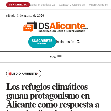
Llenar el depósito ya
Campari y Cibeles de
Muere Jorge Mess
EN DIRECTO
sábado, 8 de agosto de 2026
SUSCRÍBETE
Inicia sesión
GRATIS
Menú
›
MEDIO AMBIENTE
Los refugios climáticos
ganan protagonismo en
Alicante como respuesta a