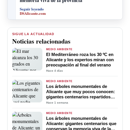
memoria viva de la provincia
Seguir leyendo
DSAlicante.com
SIGUE LA ACTUALIDAD
Noticias relacionadas
MEDIO AMBIENTE
El Mediterráneo roza los 30 ºC en
Alicante y los expertos miran con
preocupación al final del verano
Hace 4 días
MEDIO AMBIENTE
Los árboles monumentales de
Alicante que muy pocos conocen:
gigantes centenarios repartidos
por la provincia
Hace 1 semana
MEDIO AMBIENTE
Los árboles monumentales de
Alicante: gigantes centenarios que
conservan la memoria viva de la