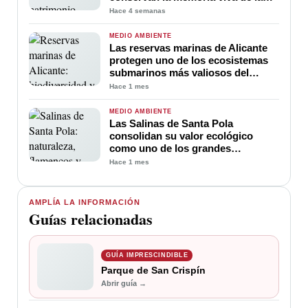
provincia
Hace 4 semanas
MEDIO AMBIENTE
Las reservas marinas de Alicante
protegen uno de los ecosistemas
submarinos más valiosos del
Mediterráneo
Hace 1 mes
MEDIO AMBIENTE
Las Salinas de Santa Pola
consolidan su valor ecológico
como uno de los grandes
humedales del Mediterráneo
Hace 1 mes
AMPLÍA LA INFORMACIÓN
Guías relacionadas
GUÍA IMPRESCINDIBLE
Parque de San Crispín
Abrir guía →