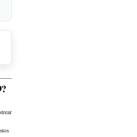
9?
strear
y
stos