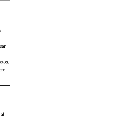
e
sar
ctos.
ero.
 al