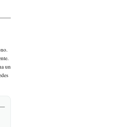
ono.
nte.
ha un
edes