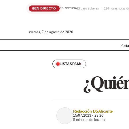
EN DIRECTO
El paro sube en
114 horas tocando
ES NOTICIA
viernes, 7 de agosto de 2026
Port
›
LISTASPAM
¿Quién
Redacción DSAlicante
15/07/2023 - 23:26
5 minutos de lectura