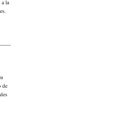
 a la
es.
tu
o de
edes