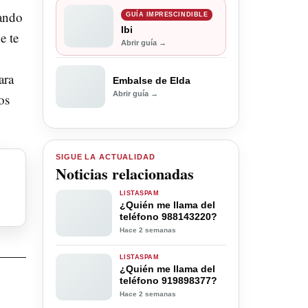
uando
GUÍA IMPRESCINDIBLE
Ibi
e te
Abrir guía →
ara
Embalse de Elda
Abrir guía →
os
SIGUE LA ACTUALIDAD
Noticias relacionadas
LISTASPAM
¿Quién me llama del
teléfono 988143220?
Hace 2 semanas
LISTASPAM
¿Quién me llama del
teléfono 919898377?
Hace 2 semanas