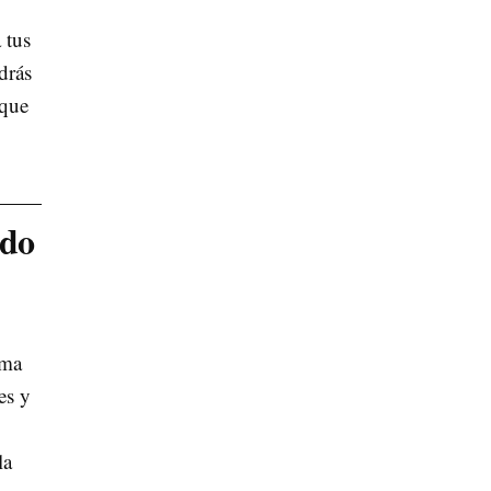
 tus
drás
 que
edo
ama
es y
la