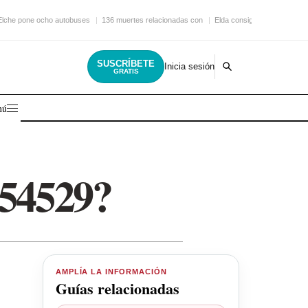
Elche pone ocho autobuses
136 muertes relacionadas con
Elda consigue una nueva
SUSCRÍBETE
Inicia sesión
GRATIS
nú
254529?
AMPLÍA LA INFORMACIÓN
Guías relacionadas