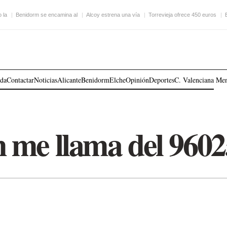
 la
Benidorm se encamina al
Alcoy estrena una vía
Torrevieja ofrece 450 euros
ada
Contactar
Noticias
Alicante
Benidorm
Elche
Opinión
Deportes
C. Valenciana
Me
 me llama del 960