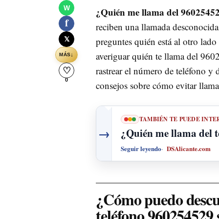
W
¿Quién me llama del 9602545
f
reciben una llamada desconocida.
𝕏
preguntes quién está al otro lado
averiguar quién te llama del 96
↓
MÁS
rastrear el número de teléfono y 
♡
0
consejos sobre cómo evitar llama
TAMBIÉN TE PUEDE INTE
→
¿Quién me llama del 
Seguir leyendo
DSAlicante.com
¿Cómo puedo descub
teléfono 960254529 