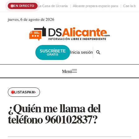
La Casa de Ucrania
Alicante prepara espacio para
Cae la ba
EN DIRECTO
jueves, 6 de agosto de 2026
SUSCRÍBETE
Inicia sesión
GRATIS
Menú
›
LISTASPAM
¿Quién me llama del
teléfono 960102837?