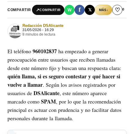
f
♡
0
↗
W
𝕏
COMPARTIR
↓
COMPARTIR
MÁS
Redacción DSAlicante
31/05/2026 - 16:29
8 minutos de lectura
960102837
El teléfono
ha empezado a generar
preocupación entre usuarios que reciben llamadas
desde este número fijo y buscan una respuesta clara:
quién llama, si es seguro contestar y qué hacer si
vuelve a llamar
. Según los avisos registrados por
DSAlicante
usuarios de
, este número aparece
SPAM
marcado como
, por lo que la recomendación
principal es actuar con prudencia y no facilitar datos
personales durante la llamada.