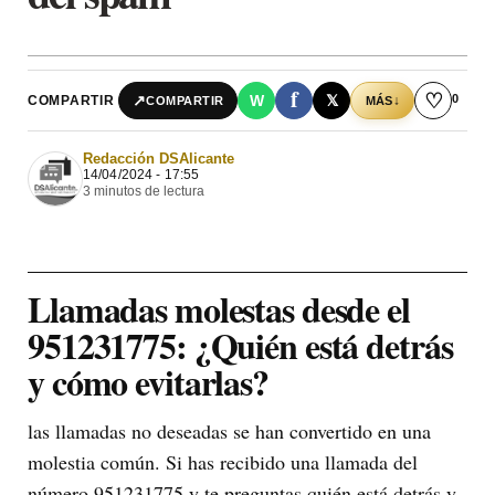
f
♡
0
↗
W
𝕏
COMPARTIR
↓
COMPARTIR
MÁS
Redacción DSAlicante
14/04/2024 - 17:55
3 minutos de lectura
Llamadas molestas desde el
951231775: ¿Quién está detrás
y cómo evitarlas?
las llamadas no deseadas se han convertido en una
molestia común. Si has recibido una llamada del
número 951231775 y te preguntas quién está detrás y