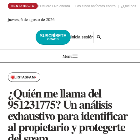
El Muelle Live encara
Los cinco antídotos contra
¿Qué nos ha
EN DIRECTO
jueves, 6 de agosto de 2026
SUSCRÍBETE
Inicia sesión
GRATIS
Menú
›
LISTASPAM
¿Quién me llama del
951231775? Un análisis
exhaustivo para identificar
al propietario y protegerte
del spam