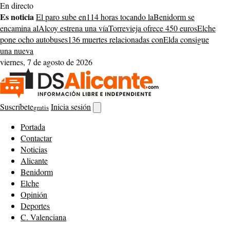
Saltar
En directo
al
Es noticia
El paro sube en
114 horas tocando la
Benidorm se
contenido
encamina al
Alcoy estrena una vía
Torrevieja ofrece 450 euros
Elche
pone ocho autobuses
136 muertes relacionadas con
Elda consigue
una nueva
viernes, 7 de agosto de 2026
Suscríbete
Inicia sesión
gratis
Abrir
buscador
Portada
Contactar
Noticias
Alicante
Benidorm
Elche
Opinión
Deportes
C. Valenciana