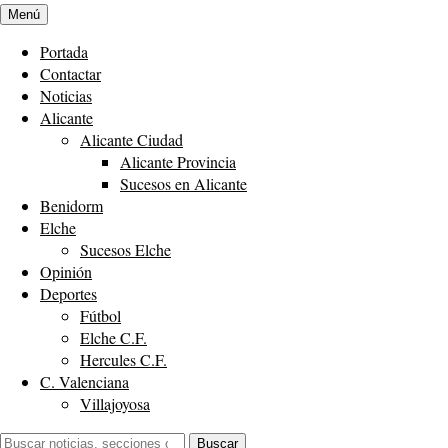
Menú
Portada
Contactar
Noticias
Alicante
Alicante Ciudad
Alicante Provincia
Sucesos en Alicante
Benidorm
Elche
Sucesos Elche
Opinión
Deportes
Fútbol
Elche C.F.
Hercules C.F.
C. Valenciana
Villajoyosa
Buscar:
Buscar