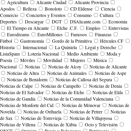
Agricultura
Alicante Ciudad
Alicante Provincia
Apodos
Belleza
Bonoloto
CD Eldense
Ciencia
Comercio
Conciertos y Eventos
Consumo
Cultura
Deportes
Descargar
DGT
DSAlicante.com
Economía
El Tiempo en Alicante
Elche .C.F.
Empleo
Entrevistas
Eurodreams
EuroMillones
Famosos
Finanzas
Fútbol
Gastronomía
Gordo de la Primitiva
Hércules CF
Historia
Internacional
La Quiniela
Legal y Derecho
ListaSpam
Lotería Nacional
Medio Ambiente
Moda y
Poesía
Móviles
Movilidad
Mujeres
Música
Nacional
Noticias
Noticias de Alcoy
Noticias de Alicante
Noticias de Altea
Noticias de Animales
Noticias de Aspe
Noticias de Benidorm
Noticias de Callosa del Segura
Noticias de Calpe
Noticias de Campello
Noticias de Denia
Noticias de El Salvador
Noticias de Elche
Noticias de Elda
Noticias de Gandía
Noticias de la Comunidad Valenciana
Noticias de Monforte del Cid
Noticias de Mónovar
Noticias de
Novelda
Noticias de Orihuela
Noticias de Petrer
Noticias
de Sax
Noticias de Torrevieja
Noticias de Villajoyosa
Noticias de Villena
Noticias de Xàbia
Ocio y Televisión
ONCE
Opinión
Pareja y Relaciones
Patrimonio