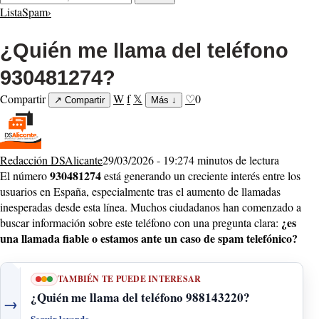
ListaSpam
›
¿Quién me llama del teléfono
930481274?
Compartir
W
f
𝕏
♡
0
↗
Compartir
Más
↓
Redacción DSAlicante
29/03/2026 - 19:27
4 minutos de lectura
930481274
El número
está generando un creciente interés entre los
usuarios en España, especialmente tras el aumento de llamadas
inesperadas desde esta línea. Muchos ciudadanos han comenzado a
¿es
buscar información sobre este teléfono con una pregunta clara:
una llamada fiable o estamos ante un caso de spam telefónico?
TAMBIÉN TE PUEDE INTERESAR
¿Quién me llama del teléfono 988143220?
→
Seguir leyendo