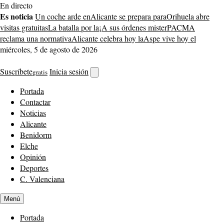
Saltar
En directo
al
Es noticia
Un coche arde en
Alicante se prepara para
Orihuela abre
contenido
visitas gratuitas
La batalla por la
¡A sus órdenes mister
PACMA
reclama una normativa
Alicante celebra hoy la
Aspe vive hoy el
miércoles, 5 de agosto de 2026
Suscríbete
Inicia sesión
gratis
Abrir
buscador
Portada
Contactar
Noticias
Alicante
Benidorm
Elche
Opinión
Deportes
C. Valenciana
Menú
Portada