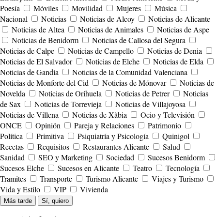
Poesía
Móviles
Movilidad
Mujeres
Música
Nacional
Noticias
Noticias de Alcoy
Noticias de Alicante
Noticias de Altea
Noticias de Animales
Noticias de Aspe
Noticias de Benidorm
Noticias de Callosa del Segura
Noticias de Calpe
Noticias de Campello
Noticias de Denia
Noticias de El Salvador
Noticias de Elche
Noticias de Elda
Noticias de Gandía
Noticias de la Comunidad Valenciana
Noticias de Monforte del Cid
Noticias de Mónovar
Noticias de
Novelda
Noticias de Orihuela
Noticias de Petrer
Noticias
de Sax
Noticias de Torrevieja
Noticias de Villajoyosa
Noticias de Villena
Noticias de Xàbia
Ocio y Televisión
ONCE
Opinión
Pareja y Relaciones
Patrimonio
Política
Primitiva
Psiquiatría y Psicología
Quinigol
Recetas
Requisitos
Restaurantes Alicante
Salud
Sanidad
SEO y Marketing
Sociedad
Sucesos Benidorm
Sucesos Elche
Sucesos en Alicante
Teatro
Tecnología
Tramites
Transporte
Turismo Alicante
Viajes y Turismo
Vida y Estilo
VIP
Vivienda
Más tarde
Sí, quiero