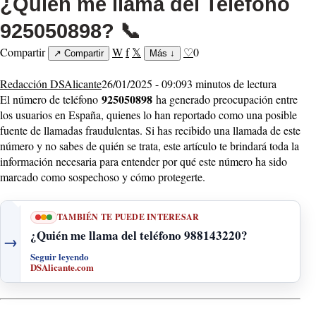
¿Quién me llama del Teléfono
925050898? 📞
Compartir
W
f
𝕏
♡
0
↗
Compartir
Más
↓
Redacción DSAlicante
26/01/2025 - 09:09
3 minutos de lectura
925050898
El número de teléfono
ha generado preocupación entre
los usuarios en España, quienes lo han reportado como una posible
fuente de llamadas fraudulentas. Si has recibido una llamada de este
número y no sabes de quién se trata, este artículo te brindará toda la
información necesaria para entender por qué este número ha sido
marcado como sospechoso y cómo protegerte.
TAMBIÉN TE PUEDE INTERESAR
¿Quién me llama del teléfono 988143220?
→
Seguir leyendo
DSAlicante.com