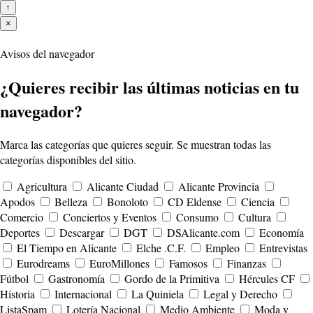
↑
×
Avisos del navegador
¿Quieres recibir las últimas noticias en tu
navegador?
Marca las categorías que quieres seguir. Se muestran todas las
categorías disponibles del sitio.
Agricultura
Alicante Ciudad
Alicante Provincia
Apodos
Belleza
Bonoloto
CD Eldense
Ciencia
Comercio
Conciertos y Eventos
Consumo
Cultura
Deportes
Descargar
DGT
DSAlicante.com
Economía
El Tiempo en Alicante
Elche .C.F.
Empleo
Entrevistas
Eurodreams
EuroMillones
Famosos
Finanzas
Fútbol
Gastronomía
Gordo de la Primitiva
Hércules CF
Historia
Internacional
La Quiniela
Legal y Derecho
ListaSpam
Lotería Nacional
Medio Ambiente
Moda y