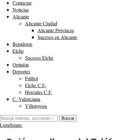
Contactar
Noticias
Alicante
Alicante Ciudad
Alicante Provincia
Sucesos en Alicante
Benidorm
Elche
Sucesos Elche
Opinión
Deportes
Fútbol
Elche C.F.
Hercules C.F.
C. Valenciana
Villajoyosa
Buscar:
Buscar
ListaSpam
›