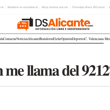
 la
Benidorm se encamina al
Alcoy estrena una vía
Torrevieja ofrece 450 euros
ada
Contactar
Noticias
Alicante
Benidorm
Elche
Opinión
Deportes
C. Valenciana
Me
 me llama del 921