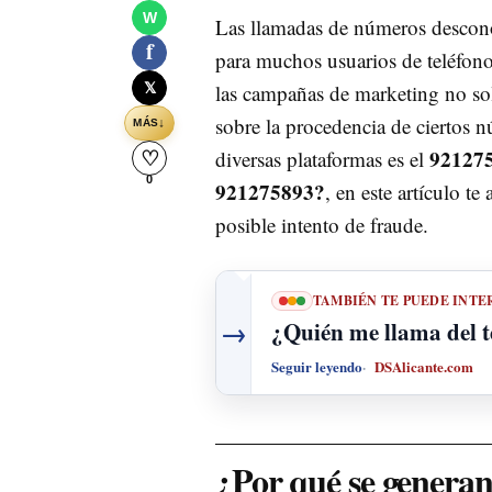
W
Las llamadas de números descon
f
para muchos usuarios de teléfonos
𝕏
las campañas de marketing no sol
sobre la procedencia de ciertos
↓
MÁS
92127
diversas plataformas es el
♡
0
921275893?
, en este artículo t
posible intento de fraude.
TAMBIÉN TE PUEDE INTE
→
¿Quién me llama del 
Seguir leyendo
DSAlicante.com
¿Por qué se genera