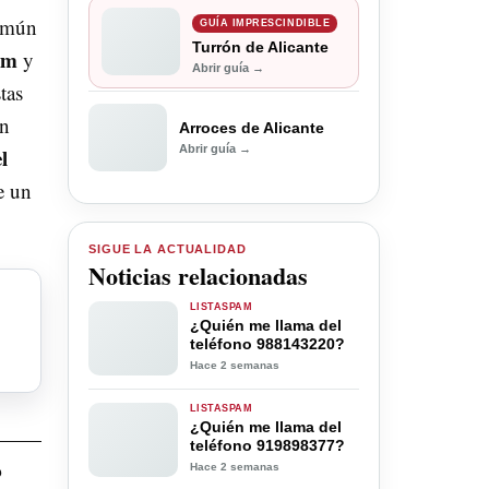
común
GUÍA IMPRESCINDIBLE
Turrón de Alicante
am
y
Abrir guía →
tas
en
Arroces de Alicante
Abrir guía →
l
e un
SIGUE LA ACTUALIDAD
Noticias relacionadas
LISTASPAM
¿Quién me llama del
teléfono 988143220?
Hace 2 semanas
LISTASPAM
¿Quién me llama del
teléfono 919898377?
?
Hace 2 semanas