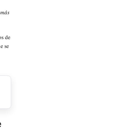
 más
os de
e se
e