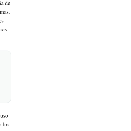
ña de
imas,
es
rios
luso
a los