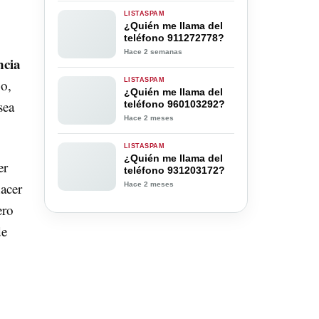
LISTASPAM
¿Quién me llama del
teléfono 911272778?
Hace 2 semanas
ncia
go,
LISTASPAM
¿Quién me llama del
sea
teléfono 960103292?
Hace 2 meses
LISTASPAM
¿Quién me llama del
er
teléfono 931203172?
acer
Hace 2 meses
ero
de