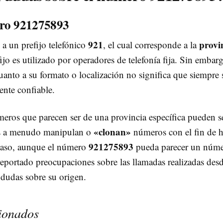
ero 921275893
921
provi
 a un prefijo telefónico
, el cual corresponde a la
ijo es utilizado por operadores de telefonía fija. Sin embar
anto a su formato o localización no significa que siempre 
nte confiable.
eros que parecen ser de una provincia específica pueden s
«clonan»
res a menudo manipulan o
números con el fin de h
921275893
 caso, aunque el número
pueda parecer un núm
reportado preocupaciones sobre las llamadas realizadas des
dudas sobre su origen.
ionados