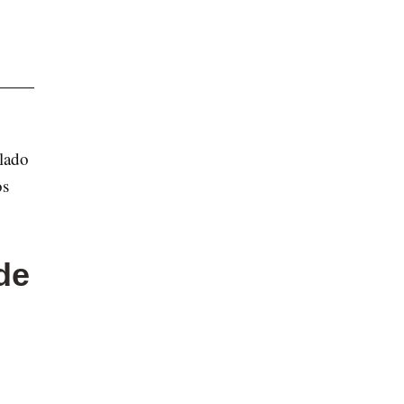
lado
os
de