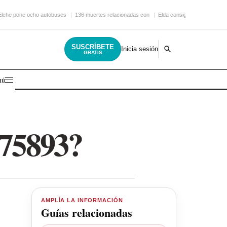
Elche pone ocho autobuses
136 muertes relacionadas con
Elda consigue una nueva
SUSCRÍBETE
Inicia sesión
GRATIS
nú
275893?
AMPLÍA LA INFORMACIÓN
Guías relacionadas