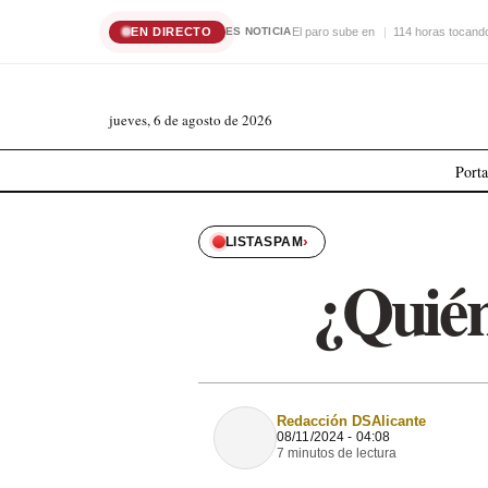
EN DIRECTO
El paro sube en
114 horas tocando
ES NOTICIA
jueves, 6 de agosto de 2026
Port
›
LISTASPAM
¿Quién
Redacción DSAlicante
08/11/2024 - 04:08
7 minutos de lectura