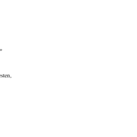
.»
sten,