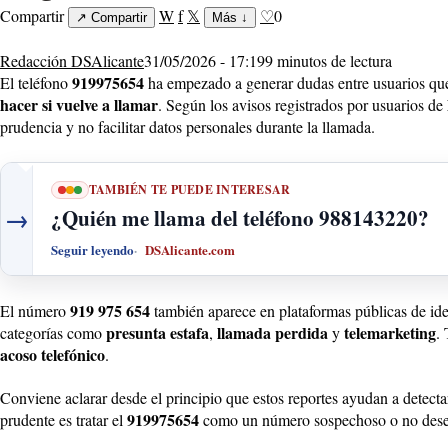
Compartir
W
f
𝕏
♡
0
↗
Compartir
Más
↓
Redacción DSAlicante
31/05/2026 - 17:19
9 minutos de lectura
919975654
El teléfono
ha empezado a generar dudas entre usuarios que
hacer si vuelve a llamar
. Según los avisos registrados por usuarios de
prudencia y no facilitar datos personales durante la llamada.
TAMBIÉN TE PUEDE INTERESAR
→
¿Quién me llama del teléfono 988143220?
Seguir leyendo
DSAlicante.com
919 975 654
El número
también aparece en plataformas públicas de iden
presunta estafa
llamada perdida
telemarketing
categorías como
,
y
.
acoso telefónico
.
Conviene aclarar desde el principio que estos reportes ayudan a detecta
919975654
prudente es tratar el
como un número sospechoso o no deseado 