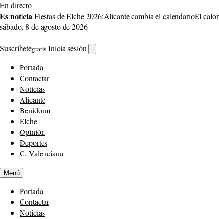
Saltar
En directo
al
Es noticia
Fiestas de Elche 2026:
Alicante cambia el calendario
El calor
contenido
sábado, 8 de agosto de 2026
Suscríbete
Inicia sesión
gratis
Abrir
buscador
Portada
Contactar
Noticias
Alicante
Benidorm
Elche
Opinión
Deportes
C. Valenciana
Menú
Portada
Contactar
Noticias