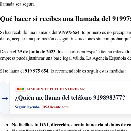
llamada sea segura.
Qué hacer si recibes una llamada del 9199
919975654
Si has recibido una llamada del
, lo primero es no precipit
datos, aceptar una promoción o seguir instrucciones sin comprobar quién
29 de junio de 2023
Desde el
, los usuarios en España tienen reforzad
empresa pueda justificar una base legal válida. La Agencia Española de 
919 975 654
Si te llama el
, lo recomendable es seguir estas medidas:
TAMBIÉN TE PUEDE INTERESAR
→
¿Quién me llama del teléfono 919898377?
Seguir leyendo
DSAlicante.com
No facilites tu DNI, dirección, cuenta bancaria ni datos de c
No confirmes información personal con respuestas rápidas.