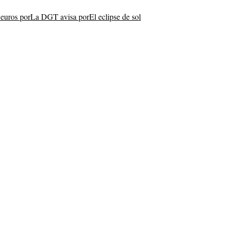
euros por
La DGT avisa por
El eclipse de sol