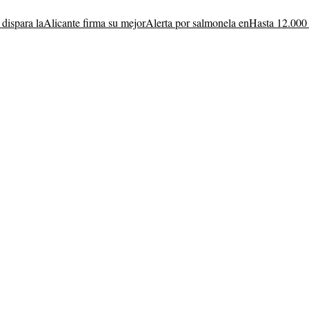
 dispara la
Alicante firma su mejor
Alerta por salmonela en
Hasta 12.000 