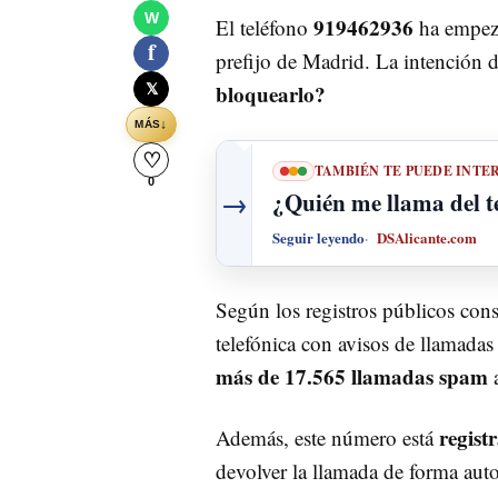
W
919462936
El teléfono
ha empeza
f
prefijo de Madrid. La intención 
bloquearlo?
𝕏
↓
MÁS
♡
TAMBIÉN TE PUEDE INTE
0
→
¿Quién me llama del 
Seguir leyendo
DSAlicante.com
Según los registros públicos con
telefónica con avisos de llamada
más de 17.565 llamadas spam
a
regist
Además, este número está
devolver la llamada de forma autom