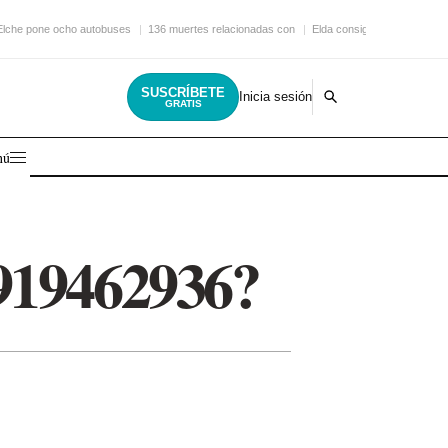
Elche pone ocho autobuses
136 muertes relacionadas con
Elda consigue una nueva
SUSCRÍBETE
Inicia sesión
GRATIS
nú
 919462936?