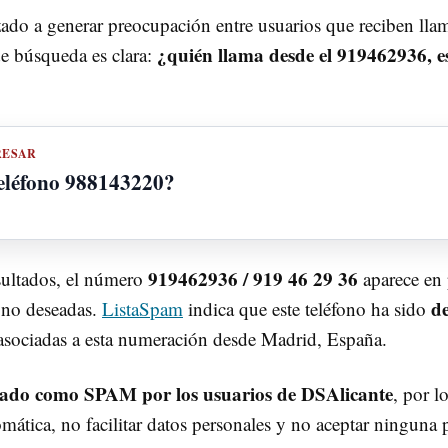
do a generar preocupación entre usuarios que reciben lla
¿quién llama desde el 919462936, e
de búsqueda es clara:
RESAR
teléfono 988143220?
919462936 / 919 46 29 36
sultados, el número
aparece en 
d
s no deseadas.
ListaSpam
indica que este teléfono ha sido
sociadas a esta numeración desde Madrid, España.
rado como SPAM por los usuarios de DSAlicante
, por l
ática, no facilitar datos personales y no aceptar ninguna pr