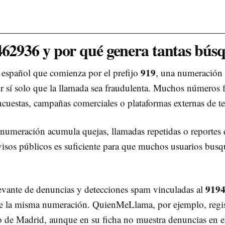
462936 y por qué genera tantas bús
919
 español que comienza por el prefijo
, una numeración a
r sí solo que la llamada sea fraudulenta. Muchos números fi
 encuestas, campañas comerciales o plataformas externas de t
numeración acumula quejas, llamadas repetidas o reportes
visos públicos es suficiente para que muchos usuarios busq
919
vante de denuncias y detecciones spam vinculadas al
re la misma numeración. QuienMeLlama, por ejemplo, registr
 de Madrid, aunque en su ficha no muestra denuncias en el