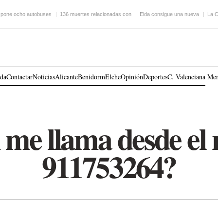
 pone ocho autobuses
136 muertes relacionadas con
Elda consigue una nueva
La C
ada
Contactar
Noticias
Alicante
Benidorm
Elche
Opinión
Deportes
C. Valenciana
Me
 me llama desde el
911753264?