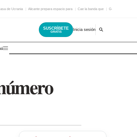
asa de Ucrania
Alicante prepara espacio para
Cae la banda que
Golpe a una gigan
SUSCRÍBETE
Inicia sesión
GRATIS
nú
 número