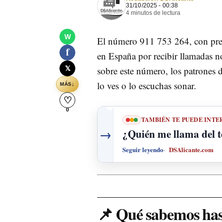
31/10/2025 - 00:38
4 minutos de lectura
W
El número 911 753 264, con prefi
f
en España por recibir llamadas no
𝕏
sobre este número, los patrones d
lo ves o lo escuchas sonar.
↓
MÁS
♡
0
TAMBIÉN TE PUEDE INTE
→
¿Quién me llama del 
Seguir leyendo
DSAlicante.com
📌 Qué sabemos has