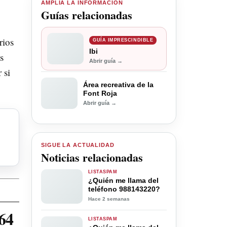
AMPLÍA LA INFORMACIÓN
Guías relacionadas
rios
GUÍA IMPRESCINDIBLE
Ibi
s
Abrir guía →
 si
Área recreativa de la
Font Roja
Abrir guía →
SIGUE LA ACTUALIDAD
Noticias relacionadas
LISTASPAM
¿Quién me llama del
teléfono 988143220?
Hace 2 semanas
64
LISTASPAM