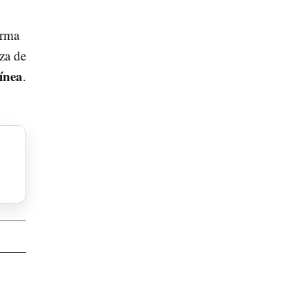
orma
za de
línea
.