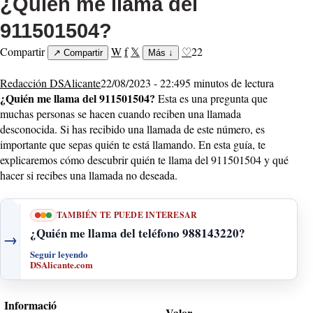
¿Quién me llama del
911501504?
Compartir
W
f
𝕏
♡
22
↗
Compartir
Más
↓
Redacción DSAlicante
22/08/2023 - 22:49
5 minutos de lectura
¿Quién me llama del 911501504?
Esta es una pregunta que
muchas personas se hacen cuando reciben una llamada
desconocida. Si has recibido una llamada de este número, es
importante que sepas quién te está llamando. En esta guía, te
explicaremos cómo descubrir quién te llama del 911501504 y qué
hacer si recibes una llamada no deseada.
TAMBIÉN TE PUEDE INTERESAR
¿Quién me llama del teléfono 988143220?
→
Seguir leyendo
DSAlicante.com
Informació
Valor