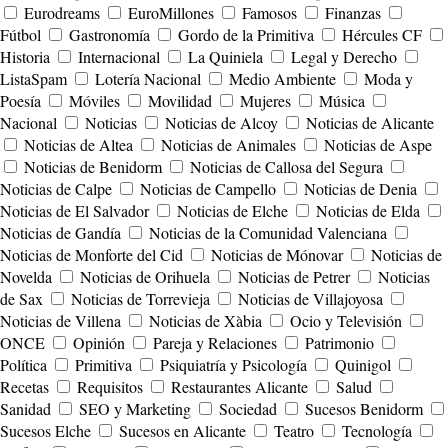
Eurodreams
EuroMillones
Famosos
Finanzas
Fútbol
Gastronomía
Gordo de la Primitiva
Hércules CF
Historia
Internacional
La Quiniela
Legal y Derecho
ListaSpam
Lotería Nacional
Medio Ambiente
Moda y
Poesía
Móviles
Movilidad
Mujeres
Música
Nacional
Noticias
Noticias de Alcoy
Noticias de Alicante
Noticias de Altea
Noticias de Animales
Noticias de Aspe
Noticias de Benidorm
Noticias de Callosa del Segura
Noticias de Calpe
Noticias de Campello
Noticias de Denia
Noticias de El Salvador
Noticias de Elche
Noticias de Elda
Noticias de Gandía
Noticias de la Comunidad Valenciana
Noticias de Monforte del Cid
Noticias de Mónovar
Noticias de
Novelda
Noticias de Orihuela
Noticias de Petrer
Noticias
de Sax
Noticias de Torrevieja
Noticias de Villajoyosa
Noticias de Villena
Noticias de Xàbia
Ocio y Televisión
ONCE
Opinión
Pareja y Relaciones
Patrimonio
Política
Primitiva
Psiquiatría y Psicología
Quinigol
Recetas
Requisitos
Restaurantes Alicante
Salud
Sanidad
SEO y Marketing
Sociedad
Sucesos Benidorm
Sucesos Elche
Sucesos en Alicante
Teatro
Tecnología