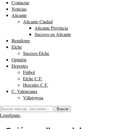
Contactar
Noticias
Alicante
Alicante Ciudad
Alicante Provincia
Sucesos en Alicante
Benidorm
Elche
Sucesos Elche
Opinión
Deportes
Fútbol
Elche C.F.
Hercules C.F.
C. Valenciana
Villajoyosa
Buscar:
Buscar
ListaSpam
›