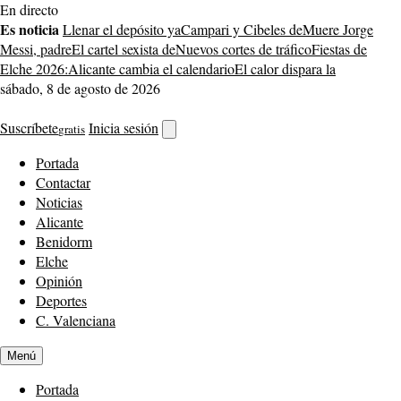
Saltar
En directo
al
Es noticia
Llenar el depósito ya
Campari y Cibeles de
Muere Jorge
contenido
Messi, padre
El cartel sexista de
Nuevos cortes de tráfico
Fiestas de
Elche 2026:
Alicante cambia el calendario
El calor dispara la
sábado, 8 de agosto de 2026
Suscríbete
Inicia sesión
gratis
Abrir
buscador
Portada
Contactar
Noticias
Alicante
Benidorm
Elche
Opinión
Deportes
C. Valenciana
Menú
Portada