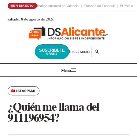
Estopa ofrecerá en Valencia
Filosofía de Foucault
El Precio d
EN DIRECTO
sábado, 8 de agosto de 2026
SUSCRÍBETE
Inicia sesión
GRATIS
Menú
›
LISTASPAM
¿Quién me llama del
911196954?