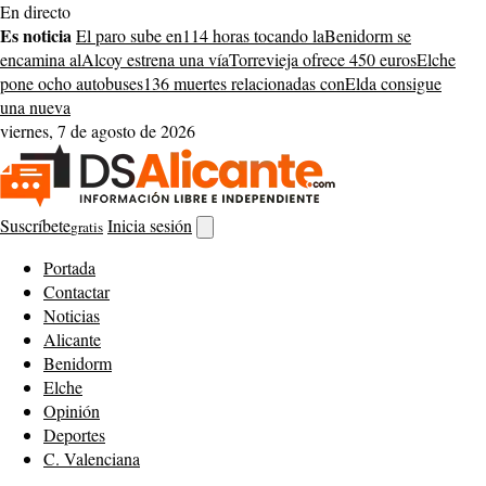
Saltar
En directo
al
Es noticia
El paro sube en
114 horas tocando la
Benidorm se
contenido
encamina al
Alcoy estrena una vía
Torrevieja ofrece 450 euros
Elche
pone ocho autobuses
136 muertes relacionadas con
Elda consigue
una nueva
viernes, 7 de agosto de 2026
Suscríbete
Inicia sesión
gratis
Abrir
buscador
Portada
Contactar
Noticias
Alicante
Benidorm
Elche
Opinión
Deportes
C. Valenciana