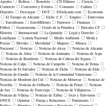
Apodos
Belleza
Bonoloto
CD Eldense
Ciencia
Comercio
Conciertos y Eventos
Consumo
Cultura
Deportes
Descargar
DGT
DSAlicante.com
Economía
El Tiempo en Alicante
Elche .C.F.
Empleo
Entrevistas
Eurodreams
EuroMillones
Famosos
Finanzas
Fútbol
Gastronomía
Gordo de la Primitiva
Hércules CF
Historia
Internacional
La Quiniela
Legal y Derecho
ListaSpam
Lotería Nacional
Medio Ambiente
Moda y
Poesía
Móviles
Movilidad
Mujeres
Música
Nacional
Noticias
Noticias de Alcoy
Noticias de Alicante
Noticias de Altea
Noticias de Animales
Noticias de Aspe
Noticias de Benidorm
Noticias de Callosa del Segura
Noticias de Calpe
Noticias de Campello
Noticias de Denia
Noticias de El Salvador
Noticias de Elche
Noticias de Elda
Noticias de Gandía
Noticias de la Comunidad Valenciana
Noticias de Monforte del Cid
Noticias de Mónovar
Noticias de
Novelda
Noticias de Orihuela
Noticias de Petrer
Noticias
de Sax
Noticias de Torrevieja
Noticias de Villajoyosa
Noticias de Villena
Noticias de Xàbia
Ocio y Televisión
ONCE
Opinión
Pareja y Relaciones
Patrimonio
Política
Primitiva
Psiquiatría y Psicología
Quinigol