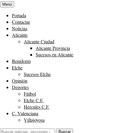
Menú
Portada
Contactar
Noticias
Alicante
Alicante Ciudad
Alicante Provincia
Sucesos en Alicante
Benidorm
Elche
Sucesos Elche
Opinión
Deportes
Fútbol
Elche C.F.
Hercules C.F.
C. Valenciana
Villajoyosa
Buscar:
Buscar