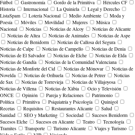
Fútbol
Gastronomía
Gordo de la Primitiva
Hércules CF
Historia
Internacional
La Quiniela
Legal y Derecho
ListaSpam
Lotería Nacional
Medio Ambiente
Moda y
Poesía
Móviles
Movilidad
Mujeres
Música
Nacional
Noticias
Noticias de Alcoy
Noticias de Alicante
Noticias de Altea
Noticias de Animales
Noticias de Aspe
Noticias de Benidorm
Noticias de Callosa del Segura
Noticias de Calpe
Noticias de Campello
Noticias de Denia
Noticias de El Salvador
Noticias de Elche
Noticias de Elda
Noticias de Gandía
Noticias de la Comunidad Valenciana
Noticias de Monforte del Cid
Noticias de Mónovar
Noticias de
Novelda
Noticias de Orihuela
Noticias de Petrer
Noticias
de Sax
Noticias de Torrevieja
Noticias de Villajoyosa
Noticias de Villena
Noticias de Xàbia
Ocio y Televisión
ONCE
Opinión
Pareja y Relaciones
Patrimonio
Política
Primitiva
Psiquiatría y Psicología
Quinigol
Recetas
Requisitos
Restaurantes Alicante
Salud
Sanidad
SEO y Marketing
Sociedad
Sucesos Benidorm
Sucesos Elche
Sucesos en Alicante
Teatro
Tecnología
Tramites
Transporte
Turismo Alicante
Viajes y Turismo
Vida y Estilo
VIP
Vivienda