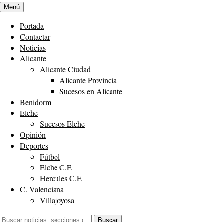
Menú
Portada
Contactar
Noticias
Alicante
Alicante Ciudad
Alicante Provincia
Sucesos en Alicante
Benidorm
Elche
Sucesos Elche
Opinión
Deportes
Fútbol
Elche C.F.
Hercules C.F.
C. Valenciana
Villajoyosa
Buscar:
Buscar