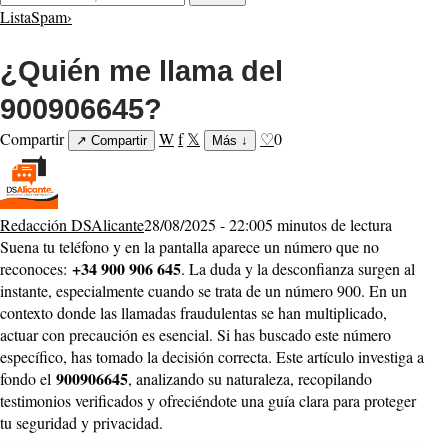
ListaSpam
›
¿Quién me llama del
900906645?
Compartir
W
f
𝕏
♡
0
↗
Compartir
Más
↓
Redacción DSAlicante
28/08/2025 - 22:00
5 minutos de lectura
Suena tu teléfono y en la pantalla aparece un número que no
+34 900 906 645
reconoces:
. La duda y la desconfianza surgen al
instante, especialmente cuando se trata de un número 900. En un
contexto donde las llamadas fraudulentas se han multiplicado,
actuar con precaución es esencial. Si has buscado este número
específico, has tomado la decisión correcta. Este artículo investiga a
900906645
fondo el
, analizando su naturaleza, recopilando
testimonios verificados y ofreciéndote una guía clara para proteger
tu seguridad y privacidad.