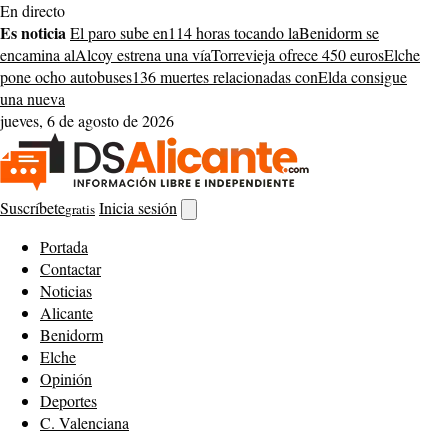
Saltar
En directo
al
Es noticia
El paro sube en
114 horas tocando la
Benidorm se
contenido
encamina al
Alcoy estrena una vía
Torrevieja ofrece 450 euros
Elche
pone ocho autobuses
136 muertes relacionadas con
Elda consigue
una nueva
jueves, 6 de agosto de 2026
Suscríbete
Inicia sesión
gratis
Abrir
buscador
Portada
Contactar
Noticias
Alicante
Benidorm
Elche
Opinión
Deportes
C. Valenciana