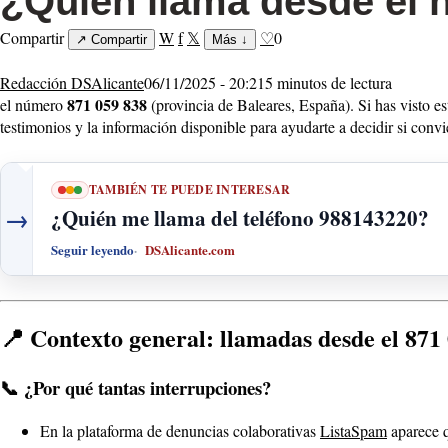
¿Quién llama desde el
Compartir
W
f
𝕏
♡
0
↗
Compartir
Más
↓
Redacción DSAlicante
06/11/2025 - 20:21
5 minutos de lectura
871 059 838
el número
(provincia de Baleares, España). Si has visto e
testimonios y la información disponible para ayudarte a decidir si conv
TAMBIÉN TE PUEDE INTERESAR
→
¿Quién me llama del teléfono 988143220?
Seguir leyendo
DSAlicante.com
📍 Contexto general: llamadas desde el 871
📞 ¿Por qué tantas interrupciones?
En la plataforma de denuncias colaborativas
ListaSpam
aparece 