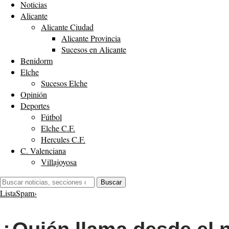
Noticias
Alicante
Alicante Ciudad
Alicante Provincia
Sucesos en Alicante
Benidorm
Elche
Sucesos Elche
Opinión
Deportes
Fútbol
Elche C.F.
Hercules C.F.
C. Valenciana
Villajoyosa
Buscar:
Buscar
ListaSpam
›