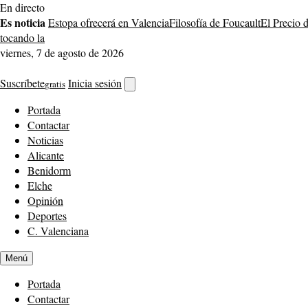
Saltar
En directo
al
Es noticia
Estopa ofrecerá en Valencia
Filosofía de Foucault
El Precio 
contenido
tocando la
viernes, 7 de agosto de 2026
Suscríbete
Inicia sesión
gratis
Abrir
buscador
Portada
Contactar
Noticias
Alicante
Benidorm
Elche
Opinión
Deportes
C. Valenciana
Menú
Portada
Contactar