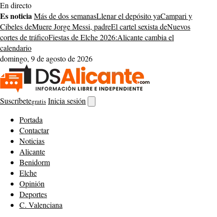
Saltar
En directo
al
Es noticia
Más de dos semanas
Llenar el depósito ya
Campari y
contenido
Cibeles de
Muere Jorge Messi, padre
El cartel sexista de
Nuevos
cortes de tráfico
Fiestas de Elche 2026:
Alicante cambia el
calendario
domingo, 9 de agosto de 2026
Suscríbete
Inicia sesión
gratis
Abrir
buscador
Portada
Contactar
Noticias
Alicante
Benidorm
Elche
Opinión
Deportes
C. Valenciana