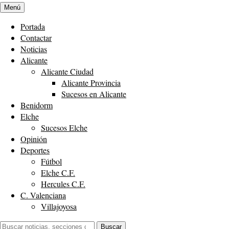
Menú
Portada
Contactar
Noticias
Alicante
Alicante Ciudad
Alicante Provincia
Sucesos en Alicante
Benidorm
Elche
Sucesos Elche
Opinión
Deportes
Fútbol
Elche C.F.
Hercules C.F.
C. Valenciana
Villajoyosa
Buscar:
Buscar