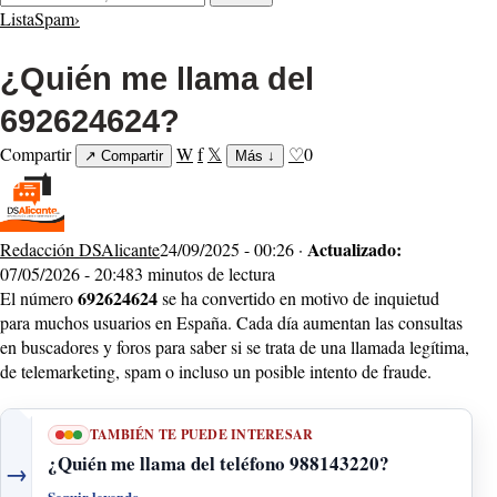
ListaSpam
›
¿Quién me llama del
692624624?
Compartir
W
f
𝕏
♡
0
↗
Compartir
Más
↓
Actualizado:
Redacción DSAlicante
24/09/2025 - 00:26 ·
07/05/2026 - 20:48
3 minutos de lectura
692624624
El número
se ha convertido en motivo de inquietud
para muchos usuarios en España. Cada día aumentan las consultas
en buscadores y foros para saber si se trata de una llamada legítima,
de telemarketing, spam o incluso un posible intento de fraude.
TAMBIÉN TE PUEDE INTERESAR
¿Quién me llama del teléfono 988143220?
→
Seguir leyendo