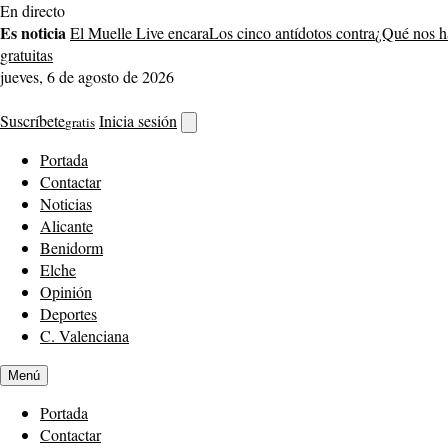
Saltar
En directo
al
Es noticia
El Muelle Live encara
Los cinco antídotos contra
¿Qué nos h
contenido
gratuitas
jueves, 6 de agosto de 2026
Suscríbete
Inicia sesión
gratis
Abrir
buscador
Portada
Contactar
Noticias
Alicante
Benidorm
Elche
Opinión
Deportes
C. Valenciana
Menú
Portada
Contactar