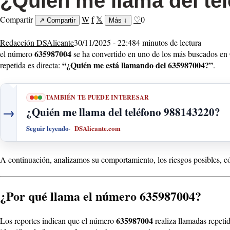
¿Quién me llama del te
Compartir
W
f
𝕏
♡
0
↗
Compartir
Más
↓
Redacción DSAlicante
30/11/2025 - 22:48
4 minutos de lectura
635987004
el número
se ha convertido en uno de los más buscados en G
“¿Quién me está llamando del 635987004?”
repetida es directa:
.
TAMBIÉN TE PUEDE INTERESAR
→
¿Quién me llama del teléfono 988143220?
Seguir leyendo
DSAlicante.com
A continuación, analizamos su comportamiento, los riesgos posibles,
¿Por qué llama el número 635987004?
635987004
Los reportes indican que el número
realiza llamadas repetid