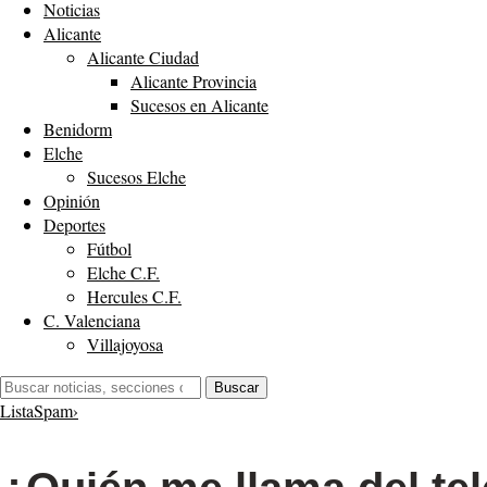
Noticias
Alicante
Alicante Ciudad
Alicante Provincia
Sucesos en Alicante
Benidorm
Elche
Sucesos Elche
Opinión
Deportes
Fútbol
Elche C.F.
Hercules C.F.
C. Valenciana
Villajoyosa
Buscar:
Buscar
ListaSpam
›