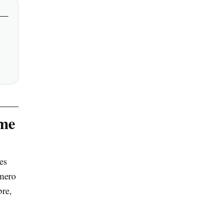
 me
es
úmero
bre,