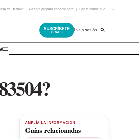
asa de Ucrania
Alicante prepara espacio para
Cae la banda que
Golpe a una gigan
SUSCRÍBETE
Inicia sesión
GRATIS
nú
283504?
AMPLÍA LA INFORMACIÓN
Guías relacionadas