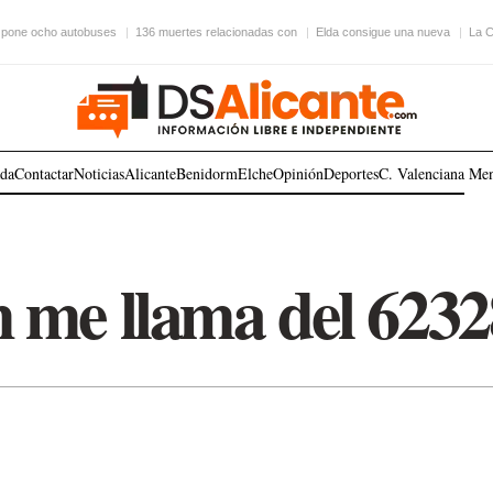
 pone ocho autobuses
136 muertes relacionadas con
Elda consigue una nueva
La C
ada
Contactar
Noticias
Alicante
Benidorm
Elche
Opinión
Deportes
C. Valenciana
Me
 me llama del 623