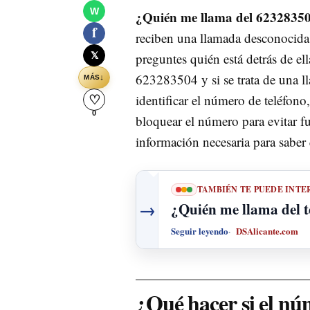
W
¿Quién me llama del 6232835
f
reciben una llamada desconocida.
𝕏
preguntes quién está detrás de ell
623283504 y si se trata de una l
↓
MÁS
identificar el número de teléfono
♡
0
bloquear el número para evitar fut
información necesaria para saber
TAMBIÉN TE PUEDE INTE
→
¿Quién me llama del 
Seguir leyendo
DSAlicante.com
¿Qué hacer si el n