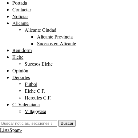
Portada
Contactar
Noticias
Alicante
Alicante Ciudad
Alicante Provincia
Sucesos en Alicante
Benidorm
Elche
Sucesos Elche
Opinión
Deportes
Fútbol
Elche C.F.
Hercules C.F.
C. Valenciana
Villajoyosa
Buscar:
Buscar
ListaSpam
›