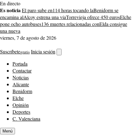
Saltar
En directo
al
Es noticia
El paro sube en
114 horas tocando la
Benidorm se
contenido
encamina al
Alcoy estrena una vía
Torrevieja ofrece 450 euros
Elche
pone ocho autobuses
136 muertes relacionadas con
Elda consigue
una nueva
viernes, 7 de agosto de 2026
Suscríbete
Inicia sesión
gratis
Abrir
buscador
Portada
Contactar
Noticias
Alicante
Benidorm
Elche
Opinión
Deportes
C. Valenciana
Menú