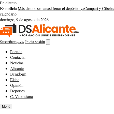
Saltar
En directo
al
Es noticia
Más de dos semanas
Llenar el depósito ya
Campari y Cibeles
contenido
calendario
domingo, 9 de agosto de 2026
Suscríbete
Inicia sesión
gratis
Abrir
buscador
Portada
Contactar
Noticias
Alicante
Benidorm
Elche
Opinión
Deportes
C. Valenciana
Menú