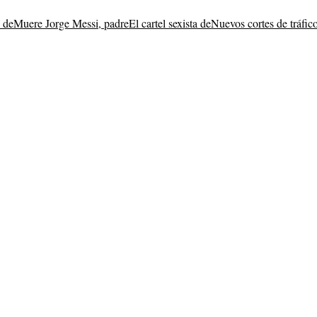
 de
Muere Jorge Messi, padre
El cartel sexista de
Nuevos cortes de tráfic