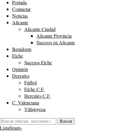
Portada
Contactar
Noticias
Alicante
Alicante Ciudad
Alicante Provincia
Sucesos en Alicante
Benidorm
Elche
Sucesos Elche
Opinión
Deportes
Fútbol
Elche C.F.
Hercules C.F.
C. Valenciana
Villajoyosa
Buscar:
Buscar
ListaSpam
›