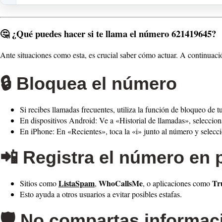
🤔
¿Qué puedes hacer si te llama el número 621419645?
Ante situaciones como esta, es crucial saber cómo actuar. A continuac
🔒 Bloquea el número
Si recibes llamadas frecuentes, utiliza la función de bloqueo de tu
En dispositivos Android: Ve a «Historial de llamadas», seleccio
En iPhone: En «Recientes», toca la «i» junto al número y selecc
📲 Registra el número en 
ListaSpam
WhoCallsMe
Tr
Sitios como
,
, o aplicaciones como
Esto ayuda a otros usuarios a evitar posibles estafas.
🛡️ No compartas informac