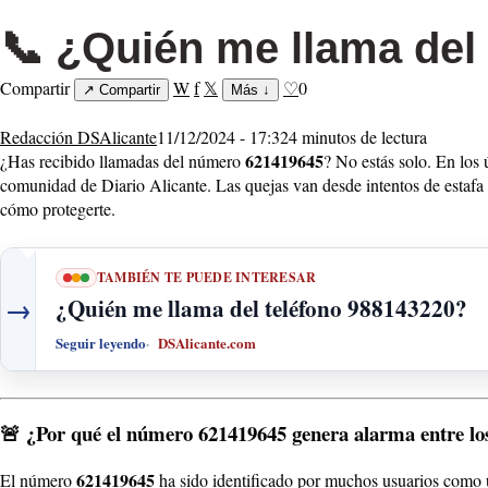
📞 ¿Quién me llama del
Compartir
W
f
𝕏
♡
0
↗
Compartir
Más
↓
Redacción DSAlicante
11/12/2024 - 17:32
4 minutos de lectura
621419645
¿Has recibido llamadas del número
? No estás solo. En los
comunidad de Diario Alicante. Las quejas van desde intentos de estafa h
cómo protegerte.
TAMBIÉN TE PUEDE INTERESAR
→
¿Quién me llama del teléfono 988143220?
Seguir leyendo
DSAlicante.com
🚨
¿Por qué el número 621419645 genera alarma entre lo
621419645
El número
ha sido identificado por muchos usuarios como u