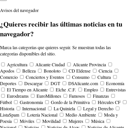
Avisos del navegador
¿Quieres recibir las últimas noticias en tu
navegador?
Marca las categorías que quieres seguir. Se muestran todas las
categorías disponibles del sitio.
Agricultura
Alicante Ciudad
Alicante Provincia
Apodos
Belleza
Bonoloto
CD Eldense
Ciencia
Comercio
Conciertos y Eventos
Consumo
Cultura
Deportes
Descargar
DGT
DSAlicante.com
Economía
El Tiempo en Alicante
Elche .C.F.
Empleo
Entrevistas
Eurodreams
EuroMillones
Famosos
Finanzas
Fútbol
Gastronomía
Gordo de la Primitiva
Hércules CF
Historia
Internacional
La Quiniela
Legal y Derecho
ListaSpam
Lotería Nacional
Medio Ambiente
Moda y
Poesía
Móviles
Movilidad
Mujeres
Música
Nacional
Noticias
Noticias de Alcoy
Noticias de Alicante