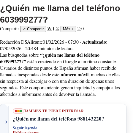
¿Quién me llama del teléfono
603999277?
Compartir
W
f
𝕏
♡
0
↗
Compartir
Más
↓
Actualizado:
Redacción DSAlicante
01/02/2026 - 07:30 ·
07/05/2026 - 20:48
4 minutos de lectura
“¿quién me llama del teléfono
Las búsquedas sobre
603999277?”
están creciendo en Google a un ritmo constante.
Usuarios de distintos puntos de España afirman haber recibido
número móvil
llamadas inesperadas desde este
, muchas de ellas
sin respuesta al descolgar o con una duración de apenas unos
segundos. Este comportamiento genera inquietud y empuja a los
afectados a informarse antes de devolver la llamada.
TAMBIÉN TE PUEDE INTERESAR
¿Quién me llama del teléfono 988143220?
→
Seguir leyendo
DSAlicante.com