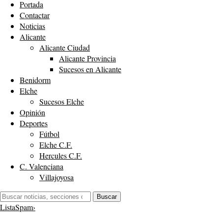
Portada
Contactar
Noticias
Alicante
Alicante Ciudad
Alicante Provincia
Sucesos en Alicante
Benidorm
Elche
Sucesos Elche
Opinión
Deportes
Fútbol
Elche C.F.
Hercules C.F.
C. Valenciana
Villajoyosa
Buscar:
Buscar
ListaSpam
›