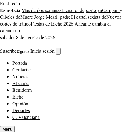
Saltar
En directo
al
Es noticia
Más de dos semanas
Llenar el depósito ya
Campari y
contenido
Cibeles de
Muere Jorge Messi, padre
El cartel sexista de
Nuevos
cortes de tráfico
Fiestas de Elche 2026:
Alicante cambia el
calendario
sábado, 8 de agosto de 2026
Suscríbete
Inicia sesión
gratis
Abrir
buscador
Portada
Contactar
Noticias
Alicante
Benidorm
Elche
Opinión
Deportes
C. Valenciana
Menú