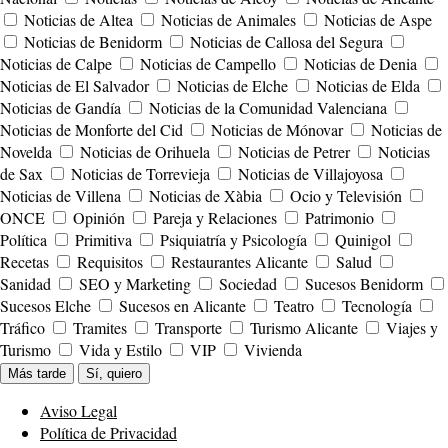
Noticias de Altea
Noticias de Animales
Noticias de Aspe
Noticias de Benidorm
Noticias de Callosa del Segura
Noticias de Calpe
Noticias de Campello
Noticias de Denia
Noticias de El Salvador
Noticias de Elche
Noticias de Elda
Noticias de Gandía
Noticias de la Comunidad Valenciana
Noticias de Monforte del Cid
Noticias de Mónovar
Noticias de
Novelda
Noticias de Orihuela
Noticias de Petrer
Noticias
de Sax
Noticias de Torrevieja
Noticias de Villajoyosa
Noticias de Villena
Noticias de Xàbia
Ocio y Televisión
ONCE
Opinión
Pareja y Relaciones
Patrimonio
Política
Primitiva
Psiquiatría y Psicología
Quinigol
Recetas
Requisitos
Restaurantes Alicante
Salud
Sanidad
SEO y Marketing
Sociedad
Sucesos Benidorm
Sucesos Elche
Sucesos en Alicante
Teatro
Tecnología
Tráfico
Tramites
Transporte
Turismo Alicante
Viajes y
Turismo
Vida y Estilo
VIP
Vivienda
Más tarde
Sí, quiero
Aviso Legal
Política de Privacidad