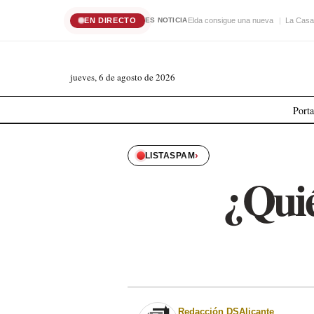
EN DIRECTO
Elda consigue una nueva
La Casa
ES NOTICIA
jueves, 6 de agosto de 2026
Port
›
LISTASPAM
¿Quié
Redacción DSAlicante