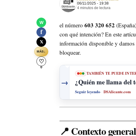
06/11/2025 - 19:38
4 minutos de lectura
W
603 320 652
el número
(España).
f
con qué intención? En este artícu
𝕏
información disponible y damos r
bloquear.
↓
MÁS
♡
0
TAMBIÉN TE PUEDE INTE
→
¿Quién me llama del 
Seguir leyendo
DSAlicante.com
📍 Contexto general