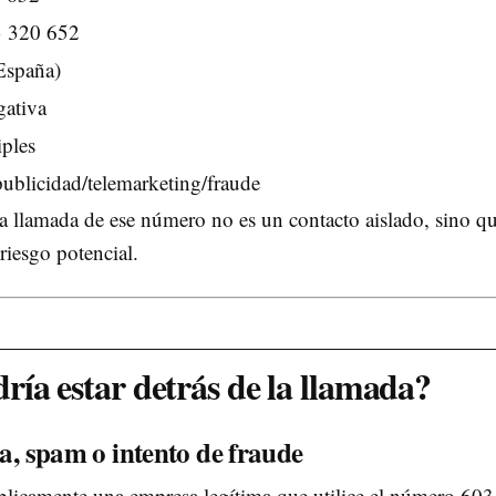
 320 652
España)
ativa
iples
publicidad/telemarketing/fraude
la llamada de ese número no es un contacto aislado, sino q
riesgo potencial.
ría estar detrás de la llamada?
ta, spam o intento de fraude
blicamente una empresa legítima que utilice el número 60