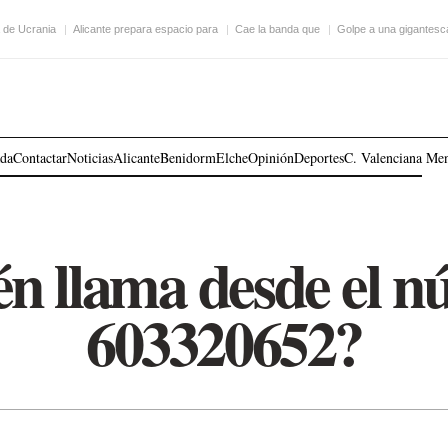
 de Ucrania
Alicante prepara espacio para
Cae la banda que
Golpe a una gigantesc
ada
Contactar
Noticias
Alicante
Benidorm
Elche
Opinión
Deportes
C. Valenciana
Me
n llama desde el 
603320652?