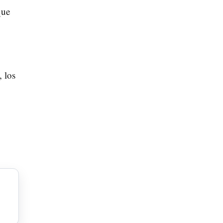
ue
 los