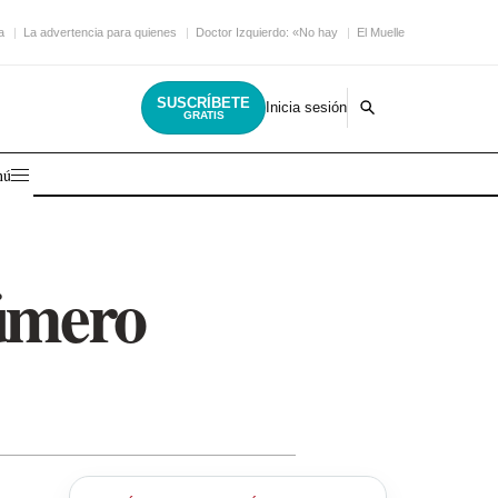
a
La advertencia para quienes
Doctor Izquierdo: «No hay
El Muelle Live encara
SUSCRÍBETE
Inicia sesión
GRATIS
nú
número