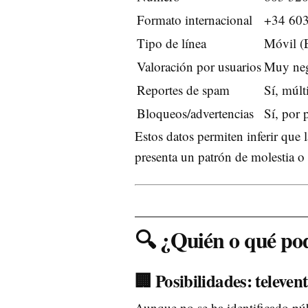
Formato internacional
+34 603
Tipo de línea
Móvil (
Valoración por usuarios
Muy neg
Reportes de spam
Sí, múlt
Bloqueos/advertencias
Sí, por 
Estos datos permiten inferir que 
presenta un patrón de molestia o 
🔍 ¿Quién o qué pod
🏢 Posibilidades: televen
Aunque no se ha identificado pú