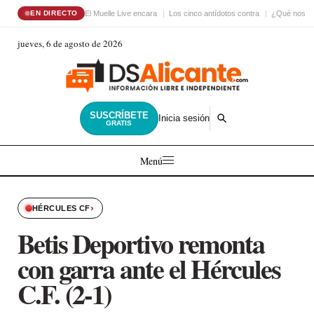
El Muelle Live encara
Los cinco antídotos contra
¿Qué nos ha
EN DIRECTO
jueves, 6 de agosto de 2026
SUSCRÍBETE
Inicia sesión
GRATIS
Menú
›
HÉRCULES CF
Betis Deportivo remonta
con garra ante el Hércules
C.F. (2-1)