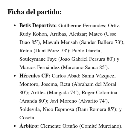
Ficha del partido:
Betis Deportivo:
Guilherme Fernandes; Ortiz,
Rudy Kohon, Arribas, Alcázar; Mateo (Usse
Diao 85′), Mawuli Mensah (Sander Ballero 73′),
Reina (Dani Pérez 73′); Pablo García,
Souleymane Faye (Joao Gabriel Fersura 80′) y
Marcos Fernández (Marciano Sanca 85′).
Hércules CF:
Carlos Abad; Samu Vázquez,
Montoro, Josema, Retu (Abraham del Moral
80′); Artiles (Mangada 74′), Roger Colomina
(Aranda 80′); Javi Moreno (Alvarito 74′),
Soldevila, Nico Espinosa (Dani Romera 85′); y
Coscia.
Árbitro:
Clemente Ortuño (Comité Murciano).