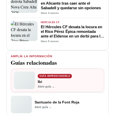
en Alicante tras caer ante el
Sabadell y quedarse sin opciones
Hace 4 meses
HÉRCULES CF
El Hércules CF desata la locura en
el Rico Pérez Épica remontada
ante el Eldense en un derbi para la
historia
Hace 5 meses
AMPLÍA LA INFORMACIÓN
Guías relacionadas
GUÍA IMPRESCINDIBLE
Ibi
Abrir guía →
Santuario de la Font Roja
Abrir guía →