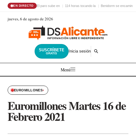
El paro sube en
114 horas tocando la
Benidorm se encamina 
EN DIRECTO
jueves, 6 de agosto de 2026
SUSCRÍBETE
Inicia sesión
GRATIS
Menú
›
EUROMILLONES
Euromillones Martes 16 de
Febrero 2021