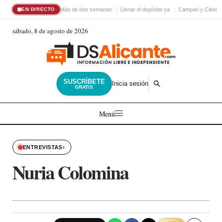
Más de dos semanas
Llenar el depósito ya
Campari y Cibele
EN DIRECTO
sábado, 8 de agosto de 2026
SUSCRÍBETE
Inicia sesión
GRATIS
Menú
›
ENTREVISTAS
Nuria Colomina