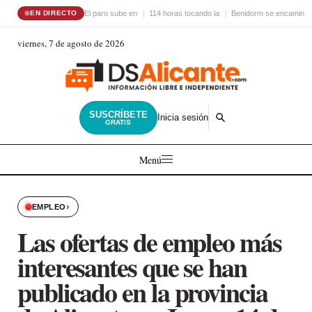
El paro sube en
114 horas tocando la
Benidorm se encamina 
EN DIRECTO
viernes, 7 de agosto de 2026
SUSCRÍBETE
Inicia sesión
GRATIS
Menú
›
EMPLEO
Las ofertas de empleo más
interesantes que se han
publicado en la provincia