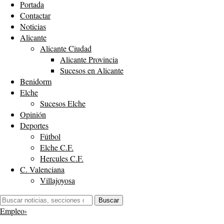
Portada
Contactar
Noticias
Alicante
Alicante Ciudad
Alicante Provincia
Sucesos en Alicante
Benidorm
Elche
Sucesos Elche
Opinión
Deportes
Fútbol
Elche C.F.
Hercules C.F.
C. Valenciana
Villajoyosa
Buscar:
Buscar
Empleo
›