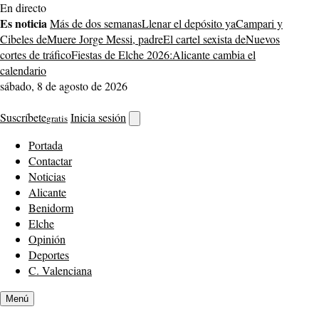
Saltar
En directo
al
Es noticia
Más de dos semanas
Llenar el depósito ya
Campari y
contenido
Cibeles de
Muere Jorge Messi, padre
El cartel sexista de
Nuevos
cortes de tráfico
Fiestas de Elche 2026:
Alicante cambia el
calendario
sábado, 8 de agosto de 2026
Suscríbete
Inicia sesión
gratis
Abrir
buscador
Portada
Contactar
Noticias
Alicante
Benidorm
Elche
Opinión
Deportes
C. Valenciana
Menú