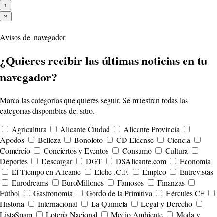
↑
×
Avisos del navegador
¿Quieres recibir las últimas noticias en tu
navegador?
Marca las categorías que quieres seguir. Se muestran todas las
categorías disponibles del sitio.
Agricultura
Alicante Ciudad
Alicante Provincia
Apodos
Belleza
Bonoloto
CD Eldense
Ciencia
Comercio
Conciertos y Eventos
Consumo
Cultura
Deportes
Descargar
DGT
DSAlicante.com
Economía
El Tiempo en Alicante
Elche .C.F.
Empleo
Entrevistas
Eurodreams
EuroMillones
Famosos
Finanzas
Fútbol
Gastronomía
Gordo de la Primitiva
Hércules CF
Historia
Internacional
La Quiniela
Legal y Derecho
ListaSpam
Lotería Nacional
Medio Ambiente
Moda y