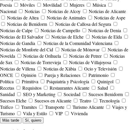
Poesía
Móviles
Movilidad
Mujeres
Música
Nacional
Noticias
Noticias de Alcoy
Noticias de Alicante
Noticias de Altea
Noticias de Animales
Noticias de Aspe
Noticias de Benidorm
Noticias de Callosa del Segura
Noticias de Calpe
Noticias de Campello
Noticias de Denia
Noticias de El Salvador
Noticias de Elche
Noticias de Elda
Noticias de Gandía
Noticias de la Comunidad Valenciana
Noticias de Monforte del Cid
Noticias de Mónovar
Noticias de
Novelda
Noticias de Orihuela
Noticias de Petrer
Noticias
de Sax
Noticias de Torrevieja
Noticias de Villajoyosa
Noticias de Villena
Noticias de Xàbia
Ocio y Televisión
ONCE
Opinión
Pareja y Relaciones
Patrimonio
Política
Primitiva
Psiquiatría y Psicología
Quinigol
Recetas
Requisitos
Restaurantes Alicante
Salud
Sanidad
SEO y Marketing
Sociedad
Sucesos Benidorm
Sucesos Elche
Sucesos en Alicante
Teatro
Tecnología
Tráfico
Tramites
Transporte
Turismo Alicante
Viajes y
Turismo
Vida y Estilo
VIP
Vivienda
Más tarde
Sí, quiero