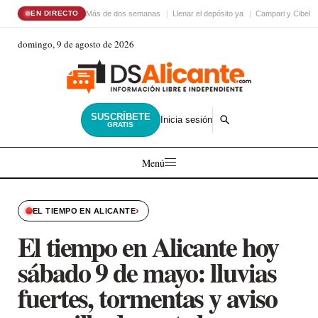
Más de dos semanas
Llenar el depósito ya
Campari y Cibele
EN DIRECTO
domingo, 9 de agosto de 2026
SUSCRÍBETE
Inicia sesión
GRATIS
Menú
›
EL TIEMPO EN ALICANTE
El tiempo en Alicante hoy
sábado 9 de mayo: lluvias
fuertes, tormentas y aviso