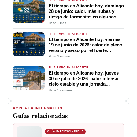
EL TIEMPO EN ALICANTE
El tiempo en Alicante hoy, domingo
28 de junio: calor, más nubes y
riesgo de tormentas en algunos
puntos de la provincia
Hace 1 mes
EL TIEMPO EN ALICANTE
El tiempo en Alicante hoy, viernes
19 de junio de 2026: calor de pleno
verano y aviso por el fuerte
ascenso de temperaturas
Hace 2 meses
EL TIEMPO EN ALICANTE
El tiempo en Alicante hoy, jueves
30 de julio de 2026: calor intenso,
cielo estable y una jornada
marcada por las altas temperaturas
Hace 1 semana
AMPLÍA LA INFORMACIÓN
Guías relacionadas
GUÍA IMPRESCINDIBLE