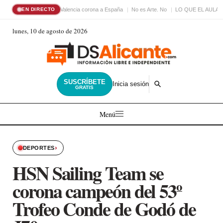
Valencia corona a España
No es Arte. No
LO QUE EL AULA
EN DIRECTO
lunes, 10 de agosto de 2026
SUSCRÍBETE
Inicia sesión
GRATIS
Menú
›
DEPORTES
HSN Sailing Team se
corona campeón del 53º
Trofeo Conde de Godó de