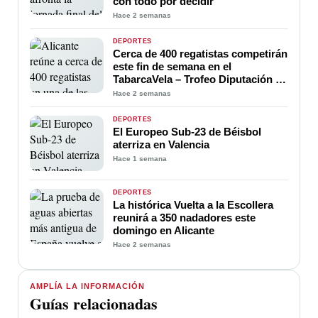
con todo por decidir
Hace 2 semanas
DEPORTES
Cerca de 400 regatistas competirán
este fin de semana en el
TabarcaVela – Trofeo Diputación de
Alicante
Hace 2 semanas
DEPORTES
El Europeo Sub-23 de Béisbol
aterriza en Valencia
Hace 1 semana
DEPORTES
La histórica Vuelta a la Escollera
reunirá a 350 nadadores este
domingo en Alicante
Hace 2 semanas
AMPLÍA LA INFORMACIÓN
Guías relacionadas