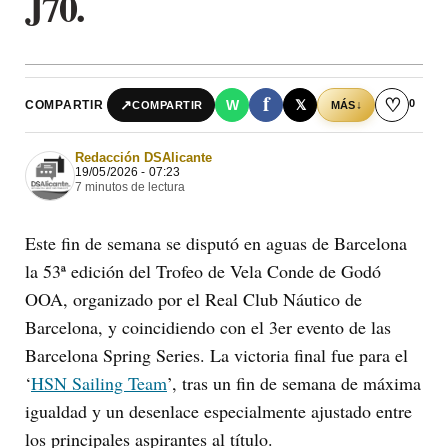
J70.
f
♡
0
↗
W
𝕏
COMPARTIR
↓
COMPARTIR
MÁS
Redacción DSAlicante
19/05/2026 - 07:23
7 minutos de lectura
Este fin de semana se disputó en aguas de Barcelona
la 53ª edición del Trofeo de Vela Conde de Godó
OOA, organizado por el Real Club Náutico de
Barcelona, y coincidiendo con el 3er evento de las
Barcelona Spring Series. La victoria final fue para el
‘
HSN Sailing Team
’, tras un fin de semana de máxima
igualdad y un desenlace especialmente ajustado entre
los principales aspirantes al título.