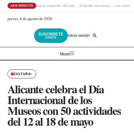
Doctor Izquierdo: «No hay
El Muelle Live encara
Los cinco an
EN DIRECTO
jueves, 6 de agosto de 2026
SUSCRÍBETE
Inicia sesión
GRATIS
Menú
›
CULTURA
Alicante celebra el Día
Internacional de los
Museos con 50 actividades
del 12 al 18 de mayo