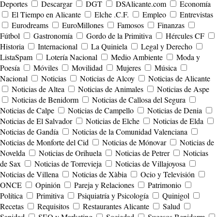
Deportes
Descargar
DGT
DSAlicante.com
Economía
El Tiempo en Alicante
Elche .C.F.
Empleo
Entrevistas
Eurodreams
EuroMillones
Famosos
Finanzas
Fútbol
Gastronomía
Gordo de la Primitiva
Hércules CF
Historia
Internacional
La Quiniela
Legal y Derecho
ListaSpam
Lotería Nacional
Medio Ambiente
Moda y
Poesía
Móviles
Movilidad
Mujeres
Música
Nacional
Noticias
Noticias de Alcoy
Noticias de Alicante
Noticias de Altea
Noticias de Animales
Noticias de Aspe
Noticias de Benidorm
Noticias de Callosa del Segura
Noticias de Calpe
Noticias de Campello
Noticias de Denia
Noticias de El Salvador
Noticias de Elche
Noticias de Elda
Noticias de Gandía
Noticias de la Comunidad Valenciana
Noticias de Monforte del Cid
Noticias de Mónovar
Noticias de
Novelda
Noticias de Orihuela
Noticias de Petrer
Noticias
de Sax
Noticias de Torrevieja
Noticias de Villajoyosa
Noticias de Villena
Noticias de Xàbia
Ocio y Televisión
ONCE
Opinión
Pareja y Relaciones
Patrimonio
Política
Primitiva
Psiquiatría y Psicología
Quinigol
Recetas
Requisitos
Restaurantes Alicante
Salud
Sanidad
SEO y Marketing
Sociedad
Sucesos Benidorm