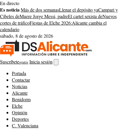
Saltar
En directo
al
Es noticia
Más de dos semanas
Llenar el depósito ya
Campari y
contenido
Cibeles de
Muere Jorge Messi, padre
El cartel sexista de
Nuevos
cortes de tráfico
Fiestas de Elche 2026:
Alicante cambia el
calendario
sábado, 8 de agosto de 2026
Suscríbete
Inicia sesión
gratis
Abrir
buscador
Portada
Contactar
Noticias
Alicante
Benidorm
Elche
Opinión
Deportes
C. Valenciana