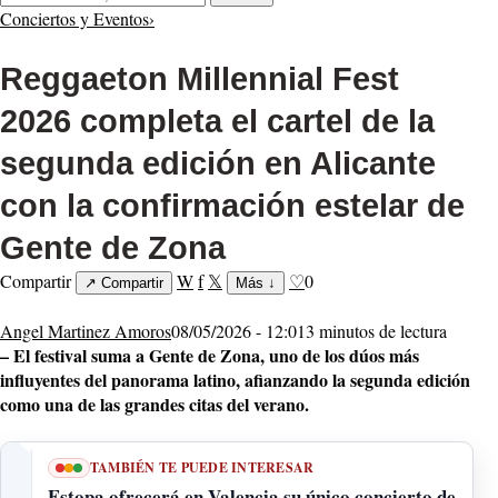
Conciertos y Eventos
›
Reggaeton Millennial Fest
2026 completa el cartel de la
segunda edición en Alicante
con la confirmación estelar de
Gente de Zona
Compartir
W
f
𝕏
♡
0
↗
Compartir
Más
↓
Angel Martinez Amoros
08/05/2026 - 12:01
3 minutos de lectura
– El festival suma a Gente de Zona, uno de los dúos más
influyentes del panorama latino, afianzando la segunda edición
como una de las grandes citas del verano.
TAMBIÉN TE PUEDE INTERESAR
Estopa ofrecerá en Valencia su único concierto de