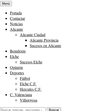
Menú
Portada
Contactar
Noticias
Alicante
Alicante Ciudad
Alicante Provincia
Sucesos en Alicante
Benidorm
Elche
Sucesos Elche
Opinión
Deportes
Fútbol
Elche C.F.
Hercules C.F.
C. Valenciana
Villajoyosa
Buscar:
Buscar