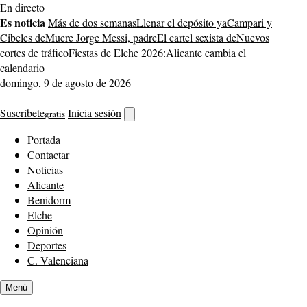
Saltar
En directo
al
Es noticia
Más de dos semanas
Llenar el depósito ya
Campari y
contenido
Cibeles de
Muere Jorge Messi, padre
El cartel sexista de
Nuevos
cortes de tráfico
Fiestas de Elche 2026:
Alicante cambia el
calendario
domingo, 9 de agosto de 2026
Suscríbete
Inicia sesión
gratis
Abrir
buscador
Portada
Contactar
Noticias
Alicante
Benidorm
Elche
Opinión
Deportes
C. Valenciana
Menú