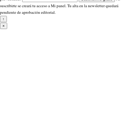
suscribirte se creará tu acceso a Mi panel. Tu alta en la newsletter quedará
pendiente de aprobación editorial.
↑
×
Avisos del navegador
¿Quieres recibir las últimas noticias en tu
navegador?
Marca las categorías que quieres seguir. Se muestran todas las
categorías disponibles del sitio.
Agricultura
Alicante Ciudad
Alicante Provincia
Apodos
Belleza
Bonoloto
CD Eldense
Ciencia
Comercio
Conciertos y Eventos
Consumo
Cultura
Deportes
Descargar
DGT
DSAlicante.com
Economía
El Tiempo en Alicante
Elche .C.F.
Empleo
Entrevistas
Eurodreams
EuroMillones
Famosos
Finanzas