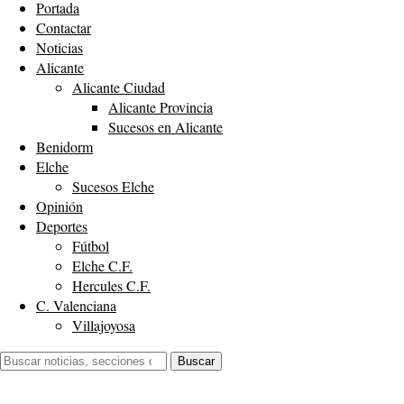
Portada
Contactar
Noticias
Alicante
Alicante Ciudad
Alicante Provincia
Sucesos en Alicante
Benidorm
Elche
Sucesos Elche
Opinión
Deportes
Fútbol
Elche C.F.
Hercules C.F.
C. Valenciana
Villajoyosa
Buscar:
Buscar