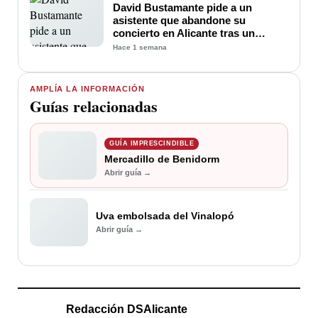
David Bustamante pide a un
asistente que abandone su
concierto en Alicante tras un
incidente durante la actuación
Hace 1 semana
AMPLÍA LA INFORMACIÓN
Guías relacionadas
GUÍA IMPRESCINDIBLE
Mercadillo de Benidorm
Abrir guía →
Uva embolsada del Vinalopó
Abrir guía →
Redacción DSAlicante