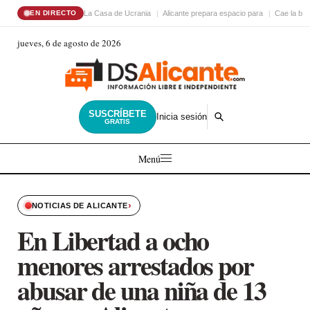
La Casa de Ucrania
Alicante prepara espacio para
Cae la ba
EN DIRECTO
jueves, 6 de agosto de 2026
SUSCRÍBETE
Inicia sesión
GRATIS
Menú
›
NOTICIAS DE ALICANTE
En Libertad a ocho
menores arrestados por
abusar de una niña de 13