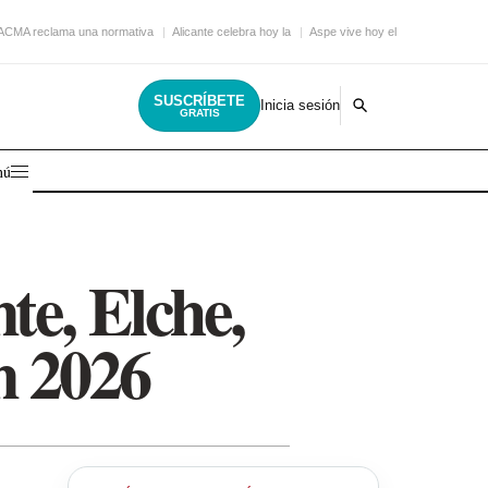
ACMA reclama una normativa
Alicante celebra hoy la
Aspe vive hoy el
SUSCRÍBETE
Inicia sesión
GRATIS
nú
te, Elche,
n 2026