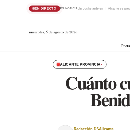
EN DIRECTO
Un coche arde en
Alicante se pre
ES NOTICIA
miércoles, 5 de agosto de 2026
Port
›
ALICANTE PROVINCIA
Cuánto cu
Benid
Redacción DSAlicante