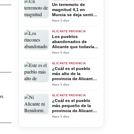
vivienda
Un terremoto de
magnitud 4,1 en
Murcia se deja sentir
en la provincia de
Hace 3 días
Alicante
ALICANTE PROVINCIA
Los pueblos
abandonados de
Alicante que todavía
puedes visitar:
Hace 5 días
historia, rutas y
rincones detenidos en
ALICANTE PROVINCIA
el tiempo
¿Cuál es el pueblo
más alto de la
provincia de Alicante?
Está rodeado por
Hace 5 días
algunas de las
montañas más
os
ALICANTE PROVINCIA
espectaculares
¿Cuál es el pueblo
más pequeño de la
provincia de Alicante?
La respuesta
Hace 5 días
sorprende a muchos