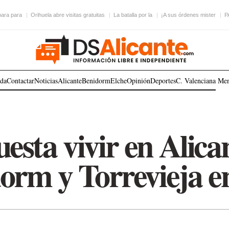
para para
Orihuela abre visitas gratuitas
La batalla por la
¡A sus órdenes mister
P
ada
Contactar
Noticias
Alicante
Benidorm
Elche
Opinión
Deportes
C. Valenciana
Me
esta vivir en Alican
orm y Torrevieja e