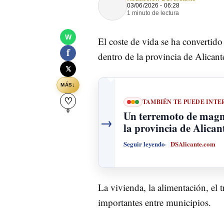
03/06/2026 - 06:28
1 minuto de lectura
W
El coste de vida se ha convertid
f
dentro de la provincia de Alicant
𝕏
↓
MÁS
♡
TAMBIÉN TE PUEDE INTE
0
Un terremoto de magni
→
la provincia de Alican
Seguir leyendo
DSAlicante.com
La vivienda, la alimentación, el 
importantes entre municipios.