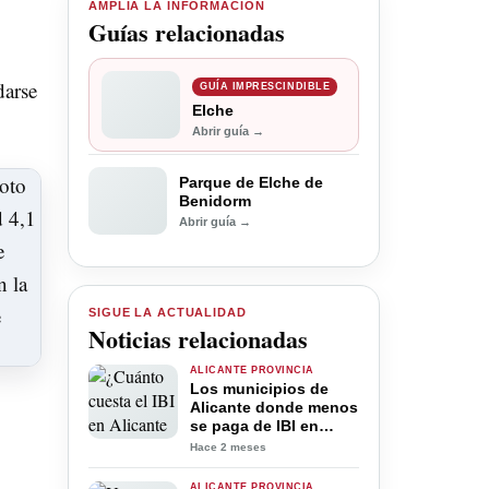
AMPLÍA LA INFORMACIÓN
Guías relacionadas
darse
GUÍA IMPRESCINDIBLE
Elche
Abrir guía →
Parque de Elche de
Benidorm
Abrir guía →
SIGUE LA ACTUALIDAD
Noticias relacionadas
ALICANTE PROVINCIA
Los municipios de
Alicante donde menos
se paga de IBI en
2026: cuánto influye
Hace 2 meses
el impuesto en el
coste de tener una
ALICANTE PROVINCIA