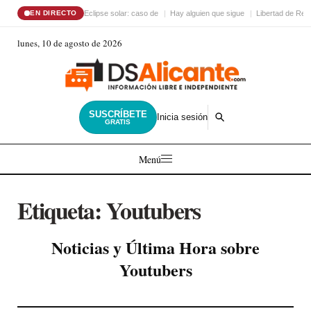
Eclipse solar: caso de
Hay alguien que sigue
Libertad de Reli
EN DIRECTO
lunes, 10 de agosto de 2026
SUSCRÍBETE
Inicia sesión
GRATIS
Menú
Etiqueta:
Youtubers
Noticias y Última Hora sobre
Youtubers