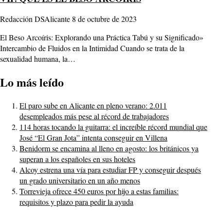
Redacción DSAlicante
8 de octubre de 2023
El Beso Arcoíris: Explorando una Práctica Tabú y su Significado»
Intercambio de Fluidos en la Intimidad Cuando se trata de la
sexualidad humana, la…
Lo más leído
El paro sube en Alicante en pleno verano: 2.011
desempleados más pese al récord de trabajadores
114 horas tocando la guitarra: el increíble récord mundial que
José “El Gran Jota” intenta conseguir en Villena
Benidorm se encamina al lleno en agosto: los británicos ya
superan a los españoles en sus hoteles
Alcoy estrena una vía para estudiar FP y conseguir después
un grado universitario en un año menos
Torrevieja ofrece 450 euros por hijo a estas familias:
requisitos y plazo para pedir la ayuda