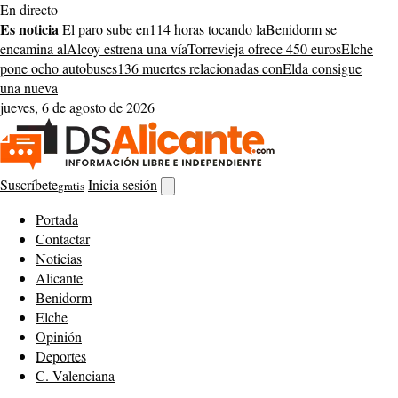
Saltar
En directo
al
Es noticia
El paro sube en
114 horas tocando la
Benidorm se
contenido
encamina al
Alcoy estrena una vía
Torrevieja ofrece 450 euros
Elche
pone ocho autobuses
136 muertes relacionadas con
Elda consigue
una nueva
jueves, 6 de agosto de 2026
Suscríbete
Inicia sesión
gratis
Abrir
buscador
Portada
Contactar
Noticias
Alicante
Benidorm
Elche
Opinión
Deportes
C. Valenciana