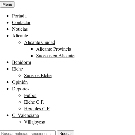
Menú
Portada
Contactar
Noticias
Alicante
Alicante Ciudad
Alicante Provincia
Sucesos en Alicante
Benidorm
Elche
Sucesos Elche
Opinión
Deportes
Fútbol
Elche C.F.
Hercules C.F.
C. Valenciana
Villajoyosa
Buscar:
Buscar