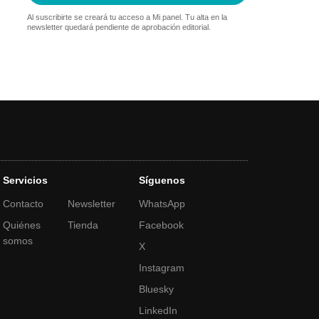
Al suscribirte se creará tu acceso a Mi panel. Tu alta en la
newsletter quedará pendiente de aprobación editorial.
Servicios
Síguenos
Contacto
Newsletter
WhatsApp
Quiénes
Tienda
Facebook
somos
X
Instagram
Bluesky
LinkedIn