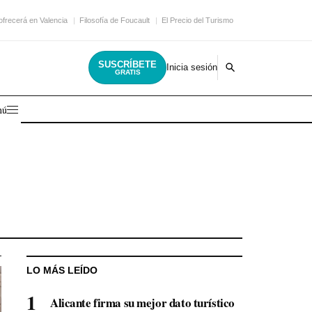
ofrecerá en Valencia
Filosofía de Foucault
El Precio del Turismo
SUSCRÍBETE
Inicia sesión
GRATIS
nú
LO MÁS LEÍDO
Alicante firma su mejor dato turístico