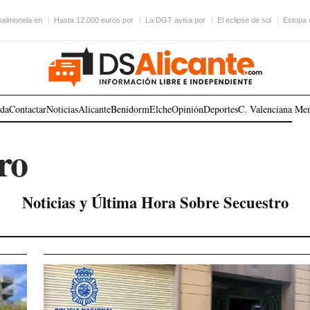
 salmonela en
Hasta 12.000 euros por
La DGT avisa por
El eclipse de sol
Estopa 
ada
Contactar
Noticias
Alicante
Benidorm
Elche
Opinión
Deportes
C. Valenciana
Me
ro
Noticias y Última Hora Sobre Secuestro