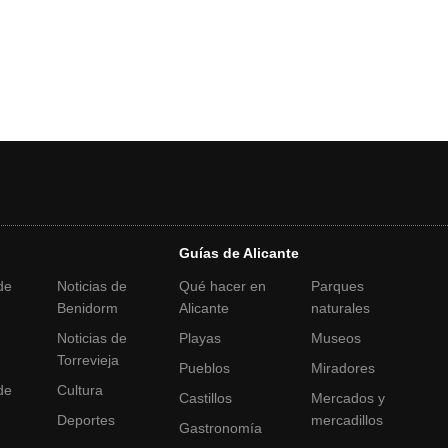
Guías de Alicante
de
Noticias de
Qué hacer en
Parques
Benidorm
Alicante
naturales
Noticias de
Playas
Museos
a
Torrevieja
Pueblos
Miradores
de
Cultura
Castillos
Mercados y
Deportes
mercadillos
Gastronomía