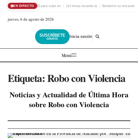
El paro sube en
114 horas tocando la
Benidorm se encamina 
EN DIRECTO
jueves, 6 de agosto de 2026
SUSCRÍBETE
Inicia sesión
GRATIS
Menú
Etiqueta:
Robo con Violencia
Noticias y Actualidad de Última Hora
sobre Robo con Violencia